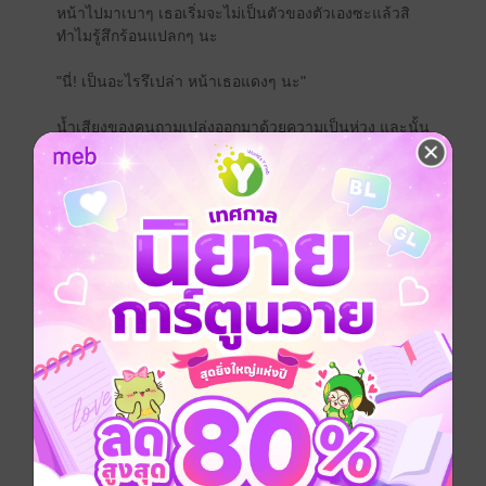
หน้าไปมาเบาๆ เธอเริ่มจะไม่เป็นตัวของตัวเองซะแล้วสิ
ทำไมรู้สึกร้อนแปลกๆ นะ
"นี่! เป็นอะไรรึเปล่า หน้าเธอแดงๆ นะ"
น้ำเสียงของคนถามเปล่งออกมาด้วยความเป็นห่วง และนั้น
จึงทำให้พิงค์เงยหน้าขึ้นไปมองคนตรงหน้าดีๆ ทำไมสวย
ขนาดนี้นะ ไม่รู้ว่าเป็นเพราะอะไร เพราะในตอนนี้ร่างกาย
ของพิงค์กำลังลุกขึ้นและเดินเข้าไปจูบคนตรงหน้า
"อื้อออ อื้มมม"
หล่อนไม่ได้มีท่าทางตกใจหรืออย่างใด นั้นจึงแอบทำให้พิงค์
รู้สึกแปลกใจเล็กน้อย แต่ในตอนนี้เหมือนกับสติของเธอจะ
ไม่ได้อยู่กับเนื้อกับตัว เพราะอะไรก็ไม่รู้ ร่างกายของเธอ
รู้สึกร้อนรุ่มแปลกๆ ฝ่ามืออุ่นเริ่มจับลูบไล้ตามแผ่นหลังขาว
เนียนของหญิงสาวตรงหน้า และเมื่อพิงค์ผละจูบออกมา
เพราะคนตรงหน้าผลักดันหน้าอกของเธอ ในตอนนี้ก็ทำให้
เธอได้รู้ ว่าคนตรงหน้าสูงกว่าเธอประมาณ 5 เซน
'อย่างกับนางแบบแน่ะ '