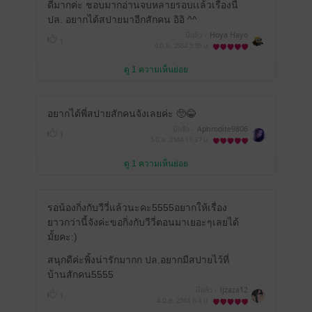
ดีมากค่ะ ชอบมากอ่านจบหลายรอบเเล้วเรื่องนี้
ปล. อยากได้สปายมาอีกสักคน อิอิ ^^
มีแล้ว -
Hoya Hayo
1
6 มิ.ย. 2564
5:55 น.
ดู 1 ความเห็นย่อย
อยากได้พี่สปายสักคนจังเลยค่ะ 🥺😂
มีแล้ว -
Aphrodite9806
1
5 มิ.ย. 2564
11:37 น.
ดู 1 ความเห็นย่อย
รอน้องกิ่งกับวีวี่แล้วนะคะ5555อยากให้เรื่อง
ยาวกว่านี้จังค่ะขอกิ่งกับวีวี่ตอนมาเยอะๆเลยได้
มั้ยคะ:)
สนุกดีค่ะพิ้งน่ารักมากก ปล.อยากมีสปายไว้ที่
บ้านสักคน5555
มีแล้ว -
ljzaza12
1
4 มิ.ย. 2564
6:4 น.