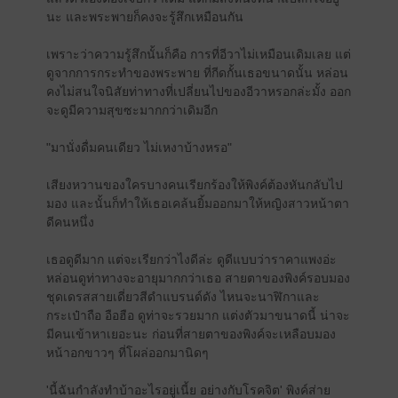
นะ และพระพายก็คงจะรู้สึกเหมือนกัน
เพราะว่าความรู้สึกนั้นก็คือ การที่อีวาไม่เหมือนเดิมเลย แต่
ดูจากการกระทำของพระพาย ที่กีดกั้นเธอขนาดนั้น หล่อน
คงไม่สนใจนิสัยท่าทางที่เปลี่ยนไปของอีวาหรอกล่ะมั้ง ออก
จะดูมีความสุขซะมากกว่าเดิมอีก
"มานั่งดื่มคนเดียว ไม่เหงาบ้างหรอ"
เสียงหวานของใครบางคนเรียกร้องให้พิงค์ต้องหันกลับไป
มอง และนั้นก็ทำให้เธอเคล้นยิ้มออกมาให้หญิงสาวหน้าตา
ดีคนหนึ่ง
เธอดูดีมาก แต่จะเรียกว่าไงดีล่ะ ดูดีแบบว่าราคาแพงอ่ะ
หล่อนดูท่าทางจะอายุมากกว่าเธอ สายตาของพิงค์รอบมอง
ชุดเดรสสายเดี่ยวสีดำแบรนด์ดัง ไหนจะนาฬิกาและ
กระเป๋าถือ อือฮือ ดูท่าจะรวยมาก แต่งตัวมาขนาดนี้ น่าจะ
มีคนเข้าหาเยอะนะ ก่อนที่สายตาของพิงค์จะเหลือบมอง
หน้าอกขาวๆ ที่โผล่ออกมานิดๆ
'นี้ฉันกำลังทำบ้าอะไรอยู่เนี้ย อย่างกับโรคจิต' พิงค์ส่าย