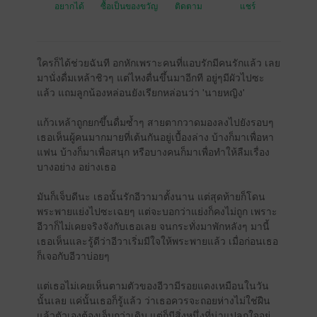
อยากได้
ซื้อเป็นของขวัญ
ติดตาม
แชร์
ใครก็ได้ช่วยฉันที อกหักเพราะคนที่แอบรักมีคนรักแล้ว เลย
มานั่งดื่มเหล้าชิวๆ แต่ไหงตื่นขึ้นมาอีกที อยู่ๆมีผัวไปซะ
แล้ว แถมลูกน้องหล่อนยังเรียกหล่อนว่า 'นายหญิง'
แก้วเหล้าถูกยกขึ้นดื่มซ้ำๆ สายตากวาดมองลงไปยังรอบๆ
เธอเห็นผู้คนมากมายที่เต้นกันอยู่เบื้องล่าง บ้างก็มาเพื่อหา
แฟน บ้างก็มาเพื่อสนุก หรือบางคนก็มาเพื่อทำให้ลืมเรื่อง
บางอย่าง อย่างเธอ
มันก็เจ็บดีนะ เธอนั้นรักอีวามาตั้งนาน แต่สุดท้ายก็โดน
พระพายแย่งไปซะเฉยๆ แต่จะบอกว่าแย่งก็คงไม่ถูก เพราะ
อีวาก็ไม่เคยจริงจังกับเธอเลย จนกระทั่งมาพักหลังๆ มานี้
เธอเห็นและรู้ดีว่าอีวาเริ่มมีใจให้พระพายแล้ว เมื่อก่อนเธอ
ก็เจอกับอีวาบ่อยๆ
แต่เธอไม่เคยเห็นตามตัวของอีวามีรอยแดงเหมือนในวัน
นั้นเลย แค่นั้นเธอก็รู้แล้ว ว่าเธอควรจะถอยห่างไม่ใช่ฝืน
แล้วตัวเองต้องเจ็บกว่าเดิม แต่ก็มีสิ่งหนึ่งที่น่าแปลกใจอยู่