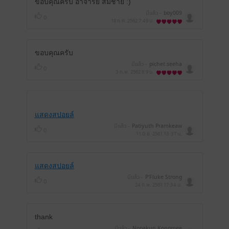
ขอบคุณครับ อาจารย์ สมชาย :)
มีแล้ว -
boy009
0
18 ก.ค. 2562
7:49 น.
ขอบคุณครับ
มีแล้ว -
pichet.seeha
0
3 ก.พ. 2562
8:9 น.
แสดงสปอยล์
มีแล้ว -
Patiyuth Pramkeaw
0
11 มิ.ย. 2561
13:37 น.
แสดงสปอยล์
มีแล้ว -
P'Fluke Strong
0
24 ก.พ. 2561
17:34 น.
thank
มีแล้ว -
Nopakun Kongmee