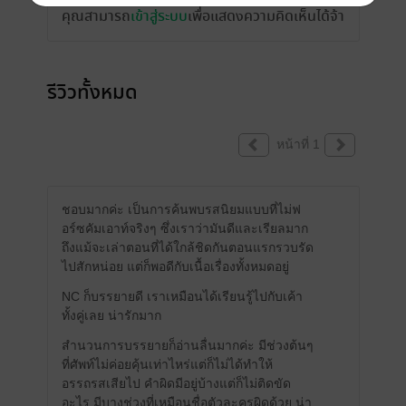
คุณสามารถ
เข้าสู่ระบบ
เพื่อแสดงความคิดเห็นได้จ้า
รีวิวทั้งหมด
หน้าที่ 1
ชอบมากค่ะ เป็นการค้นพบรสนิยมแบบที่ไม่ฟ
อร์ซคัมเอาท์จริงๆ ซึ่งเราว่ามันดีและเรียลมาก
ถึงแม้จะเล่าตอนที่ได้ใกล้ชิดกันตอนแรกรวบรัด
ไปสักหน่อย แต่ก็พอดีกับเนื้อเรื่องทั้งหมดอยู่
NC ก็บรรยายดี เราเหมือนได้เรียนรู้ไปกับเค้า
ทั้งคู่เลย น่ารักมาก
สำนวนการบรรยายก็อ่านลื่นมากค่ะ มีช่วงต้นๆ
ที่ศัพท์ไม่ค่อยคุ้นเท่าไหร่แต่ก็ไม่ได้ทำให้
อรรถรสเสียไป คำผิดมีอยู่บ้างแต่ก็ไม่ติดขัด
อะไร มีบางช่วงที่เหมือนชื่อตัวละครผิดด้วย น่า