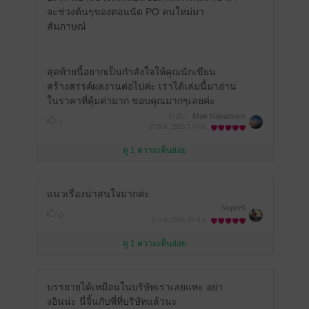
จะช่วงต้นๆของตอนนัด PO คนใหม่มา
สัมภาษณ์
สุดท้ายนี้อยากเป็นกำลังใจให้คุณนักเขียน
สร้างสรรค์ผลงานต่อไปค่ะ เราได้เล่มนี้มาอ่าน
ในราคาที่คุ้มค่ามาก ขอบคุณมากๆเลยค่ะ
มีแล้ว -
Mae Napatsorn
1
27 มี.ค. 2565
5:44 น.
ดู 1 ความเห็นย่อย
แนวเรื่องน่าสนใจมากค่ะ
SuperS
0
3 ก.ค. 2564
13:6 น.
ดู 1 ความเห็นย่อย
บรรยายได้เหมือนในบริษัทเราเลยแหะ อย่า
งอินน่ะ นี่จิ้นกับพี่ที่บริษัทแล้วนะ