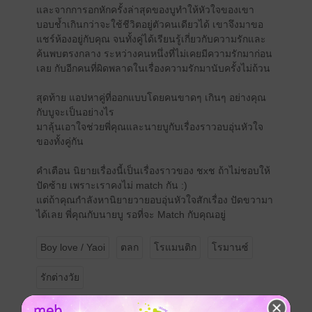
และจากการอกหักครั้งล่าสุดของบูทำให้หัวใจของเขา
บอบช้ำเกินกว่าจะใช้ชีวิตอยู่ตัวคนเดียวได้ เขาจึงมาขอ
แชร์ห้องอยู่กับคุณ จนทั้งคู่ได้เรียนรู้เกี่ยวกับความรักและ
ค้นพบตรงกลาง ระหว่างคนหนึ่งที่ไม่เคยมีความรักมาก่อน
เลย กับอีกคนที่ผิดพลาดในเรื่องความรักมานับครั้งไม่ถ้วน
สุดท้าย แอปหาคู่ที่ออกแบบโดยคนขาดๆ เกินๆ อย่างคุณ
กับบูจะเป็นอย่างไร
มาลุ้นเอาใจช่วยพี่คุณและนายบูกับเรื่องราวอบอุ่นหัวใจ
ของทั้งคู่กัน
คำเตือน นิยายเรื่องนี้เป็นเรื่องราวของ ชxช ถ้าไม่ชอบให้
ปัดซ้าย เพราะเราคงไม่ match กัน :)
แต่ถ้าคุณกำลังหานิยายวายอบอุ่นหัวใจสักเรื่อง ปัดขวามา
ได้เลย พี่คุณกับนายบู รอที่จะ Match กับคุณอยู่
Boy love / Yaoi
ตลก
โรแมนติก
โรมานซ์
รักต่างวัย