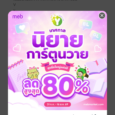
V
v
“คุณจะเป็นเมียเก็บหรือเมียน้อยได้อย่างไรในเมื่อผมยังไม่มี
ภรรยา”
v
“แต่คุณกำลังจะมีคู่หมั้น และคู่หมั้นที่ดีก็ไม่ควรนอกใจกัน
ค่ะ”
V
v
สาวน้อยในร่างเปลือยเปล่ารีบคว้าผ้าเช็ดตัวมาห่มปกปิด
ร่างกายไว้ เธอเดินตรงไปห้องน้ำโดยไม่แม้แต่จะหันมา
มองชายหนุ่มที่กำลังมองเธออย่างไม่เข้าใจเพราะตัวเขา
เองก็ยังไม่ได้คิดจะหมั้นกับใครแล้วทำไมอยู่ดีๆน้ำชาถึงได้
พูดเรื่องนี้ขึ้นมา