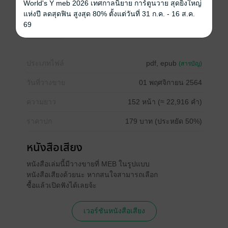
World's Y meb 2026 เทศกาลนิยาย การ์ตูนวาย สุดยิ่งใหญ่
โรมานซ์
ดรามา
โรแมนติก
18+
แห่งปี ลดสุดฟิน สูงสุด 80% ตั้งแต่วันที่ 31 ก.ค. - 16 ส.ค.
69
ครอบครัว
ประเภทไฟล์
pdf, epub
(สารบัญ)
วันที่วางขาย
01 พฤศจิกายน 2564
ความยาว
152 หน้า (≈ 22,916 คำ)
ราคาปก
179 บาท (ประหยัด 50%)
หนังสือเสียง
หนังสือเล่มนี้มีวางขายที่ MEB ในรูปแบบ
หนังสือเสียงด้วยนะ หากสนใจสามารถเลือก
ซื้อแล้วเปิดฟังได้เลยจ้ะ
เวอร์ชันหนังสือเสียง