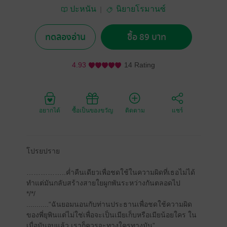
ปะหนัน
นิยายโรมานซ์
ทดลองอ่าน
ซื้อ 89 บาท
4.93
14 Rating
อยากได้
ซื้อเป็นของขวัญ
ติดตาม
แชร์
โปรยปราย
……………..ค่ำคืนเดียวเพื่อชดใช้ในความผิดที่เธอไม่ได้
ทำแต่มันกลับสร้างสายใยผูกพันระหว่างกันตลอดไป
*/*/
...........“ฉันยอมนอนกับท่านประธานเพื่อชดใช้ความผิด
ของพี่ยุพินแต่ไม่ใช่เพื่อจะเป็นเมียเก็บหรือเมียน้อยใคร ใน
เมื่อมันจบแล้ว เราก็ควรจะทางใครทางมัน”