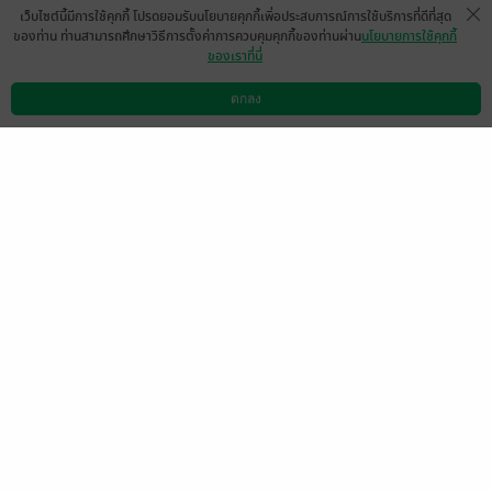
เว็บไซต์นี้มีการใช้คุกกี้ โปรดยอมรับนโยบายคุกกี้เพื่อประสบการณ์การใช้บริการที่ดีที่สุด
ของท่าน ท่านสามารถศึกษาวิธีการตั้งค่าการควบคุมคุกกี้ของท่านผ่าน
นโยบายการใช้คุกกี้
ของเราที่นี่
เป็นเรื่องที่อึนและหน่วง อึดอัดในความสัมพันธ์
ของทั้งคู่ แต่ดีที่กลับมาเข้าใจกันและคืนดีกัน
ตกลง
ดาวน์โหลดแอป
วิธีการใช้งาน
ติดต่อเรา
เร็ว แค่ไม่กี่เดือนผ่านไป
ถ้าเป็นได้ ก็อยากตอนพิเศษนะคะ อยากอ่าน
ตอนจัดงานแต่งงานที่นาวาตั้งใจไว้ อยากให้
คนที่บริษัท (ลูกน้อง เพื่อนร่วมงาน)ได้รับรู้ถึง
ความรักของทั้งคู่ค่ะ
มีแล้ว -
niramisa
1
15 ต.ค. 2564
10:38 น.
ดู 1 ความเห็นย่อย
กษิรา / ณกานดา
Khun Thida
1 พ.ย. 2564
8:35 น.
23 มิ.ย. 2564
22:32 น.
อักษรสีทอง
จินต์อักษร
22 มิ.ย. 2564
9:18 น.
21 มิ.ย. 2564
23:15 น.