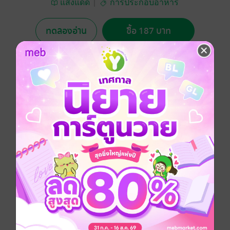
แสงแดด
การประกอบอาหาร
ทดลองอ่าน
ซื้อ 187 บาท
5.00
1 Rating
อยากได้
ซื้อเป็นของขวัญ
ติดตาม
แชร์
หนังสือ Cheese Passion รวมสูตรขนมจากชีสยอดนิยม
พร้อมภาพประกอบการทำแบบ step-by-step โดยละเอียด
เพื่อให้ผู้ทำสามารถเข้าใจง่ายและเห็นวิธีการทำที่ชัดเจน
ประเภทไฟล์
pdf
วันที่วางขาย
01 กันยายน 2557