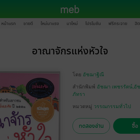
หน้าแรก
ขายดี
ใหม่มาแรง
มาใหม่
โปรโมชัน
ฟรีกระจาย
ฮิต
อาณาจักรแห่งหัวใจ
โดย
อัชฌาฐิณี
สำนักพิมพ์
อัชฌา เพชรรัตน์,อั
ภัทรา
หมวดหมู่
วรรณกรรมทั่วไป
ทดลองอ่าน
ซื้