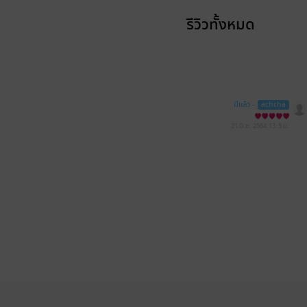
รีวิวทั้งหมด
มีแล้ว -
achcha
21 มิ.ย. 2564
13:5 น.