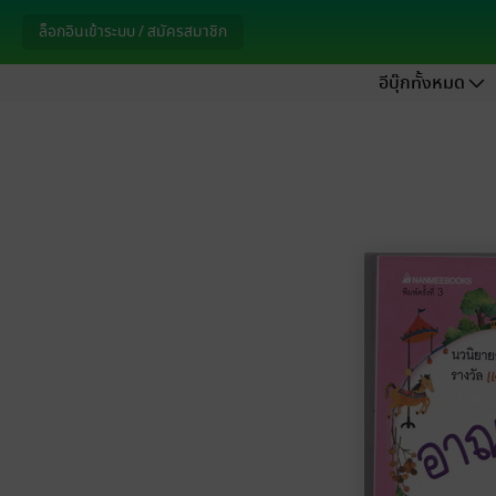
ล็อกอินเข้าระบบ / สมัครสมาชิก
อีบุ๊กทั้งหมด