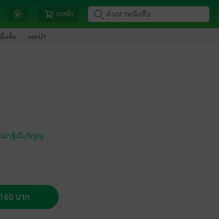
ตะกร้า
ขึ้นหิ้ง
แนะนำ
ชฌาฐิณี,กัญญ
อ 160 บาท