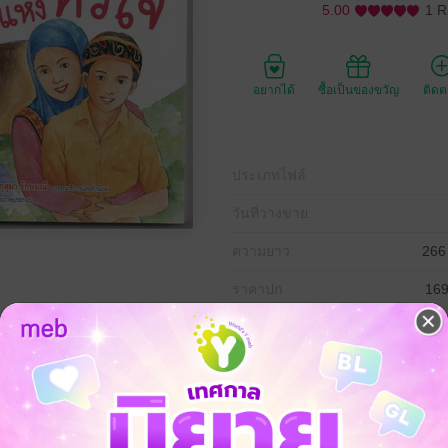
5.00
1 R
อยากได้
ซื้อเป็นของขวัญ
ติด
ประเภทไฟล์
วันที่วางขาย
ความยาว
266
ราคาปก
169
ห่งหัวใจ"ของตนเอง เพื่อจะมีชีวิตที่อยู่อย่างสงบ สุข ยาซีน ยามีระ สรวุฒ
บได้ ถ้าเราค้นหามัน