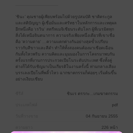
....................................
‘ชินะ’ คุณชายผู้เพียบพร้อมไปด้วยรูปสมบัติ ชาติตระกูล
และสติปัญญา ผู้เชื่อมั่นและศรัทธาในหลักการและเหตุผล
อีกหนึ่งคือ ‘เรวิน’ สตรีทเมจิเชียนระดับโลก ผู้ที่เนรมิตทุก
สิ่งได้เหนือจินตนาการ ความจริงเพียงหนึ่งเดียวที่เขาเชื่อ
คือ ‘ความตาย’ …ความแตกต่างกันอย่างสุดขั้วเปรียบ
ราวกับสีขาวและสีดำ ทำให้ทั้งสองคนต้องมาเชือดเฉือน
กันทั้งไหวพริบ ความคิดและมุมมองในการโคจรมาพบกัน
ครั้งแรกที่งานการประกวดเปียโนระดับประเทศ ซึ่งทั้งคู่
ต่างก็ได้รับเชิญมาเป็นเกียรติในงานครั้งนี้ ท่ามกลางเสียง
บรรเลงเปียโนที่พลิ้วไหว ฉากฆาตกรรมก็ค่อยๆ เริ่มต้นขึ้น
อย่างเงียบเชียบ
ซีรีส์
ชินเร ตรรกะ...เกมฆาตกรรม
ประเภทไฟล์
pdf
วันที่วางขาย
04 กันยายน 2555
ความยาว
226 หน้า