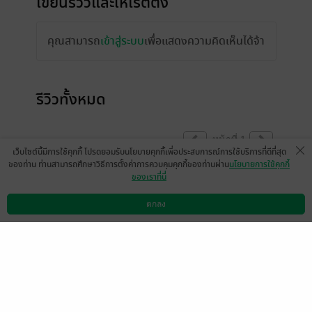
เขียนรีวิวและให้เรตติ้ง
คุณสามารถ
เข้าสู่ระบบ
เพื่อแสดงความคิดเห็นได้จ้า
รีวิวทั้งหมด
หน้าที่ 1
เว็บไซต์นี้มีการใช้คุกกี้ โปรดยอมรับนโยบายคุกกี้เพื่อประสบการณ์การใช้บริการที่ดีที่สุด
ของท่าน ท่านสามารถศึกษาวิธีการตั้งค่าการควบคุมคุกกี้ของท่านผ่าน
นโยบายการใช้คุกกี้
ของเราที่นี่
ตอนพิเศษเป็น Mpreg เบาๆ
ตกลง
ดาวน์โหลดแอป
วิธีการใช้งาน
ติดต่อเรา
เราอ่านแล้วค่อนข้างหงุดหิดมากกก ลำไยกัน
ทั้งเรื่องเลย ได้เรื่องกันอยู่สองคนคือ รามกับเวกั
ส นอกนั้นคือถ้าอยู่ด้วยกันชิบหายกันหมดแน่ๆ
โดยเฉพาะจอมทัพ ควายมากกกกก แม่จ๋า ไม่รู้
อะไรเลย ไม่รู้ความรู้สึกคนที่ชอบ และไม่รู่
ความรู้สึกตัวเอง