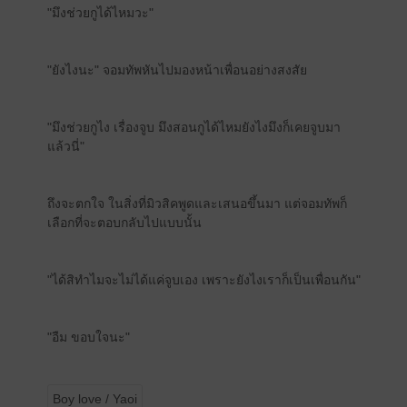
"มึงช่วยกูได้ไหมวะ"
"ยังไงนะ" จอมทัพหันไปมองหน้าเพื่อนอย่างสงสัย
"มึงช่วยกูไง เรื่องจูบ มึงสอนกูได้ไหมยังไงมึงก็เคยจูบมา
แล้วนี่"
ถึงจะตกใจ ในสิ่งที่มิวสิคพูดและเสนอขึ้นมา แต่จอมทัพก็
เลือกที่จะตอบกลับไปแบบนั้น
"ได้สิทำไมจะไม่ได้แค่จูบเอง เพราะยังไงเราก็เป็นเพื่อนกัน"
"อืม ขอบใจนะ"
Boy love / Yaoi