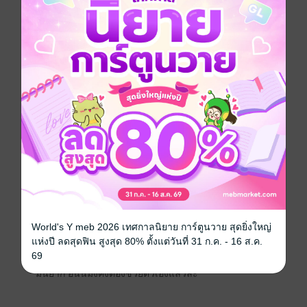
ไม่เลือกใคร แต่นั่นไม่ใช่ว่าเขาจะไม่คุ้นเคยกับเรื่องแบบนี้
เพียงแต่ว่ายังไม่เจอคนที่เขาคิดที่จะจริงจังด้วยแค่นั้นเอง
"กูไงที่ไม่เคย"
"ไม่เคยก็ไม่เห็นเป็นไรเลย มึงไม่ต้องคิดมากหรอก เรื่อง
แบบนี้มันเป็นเรื่องธรรมชาติถ้ามันจะมีเดี๋ยวมันก็มีเอง"
จอมทัพหันไป บอกเพื่อนรัก เพื่อปลอบ เพราะไม่อยากจะให้
มิวสิคคิดมาก
"แต่กูอยากรู้ ว่าจูบมันรู้สึกยังไง"
World's Y meb 2026 เทศกาลนิยาย การ์ตูนวาย สุดยิ่งใหญ่
แห่งปี ลดสุดฟิน สูงสุด 80% ตั้งแต่วันที่ 31 ก.ค. - 16 ส.ค.
69
"อ่าาาา.... กูคงอธิบายเป็นคำพูดให้มึงฟังไม่ได้นะ เพราะ
มันยาก อันนี้มึงคงต้องช่วยตัวเองแล้วล่ะ"