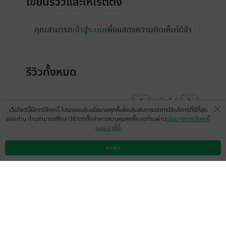
เขียนรีวิวและให้เรตติ้ง
คุณสามารถ
เข้าสู่ระบบ
เพื่อแสดงความคิดเห็นได้จ้า
รีวิวทั้งหมด
หน้าที่ 1
เว็บไซต์นี้มีการใช้คุกกี้ โปรดยอมรับนโยบายคุกกี้เพื่อประสบการณ์การใช้บริการที่ดีที่สุด
ของท่าน ท่านสามารถศึกษาวิธีการตั้งค่าการควบคุมคุกกี้ของท่านผ่าน
นโยบายการใช้คุกกี้
ของเราที่นี่
มาตามนัด เข้ามารออ่านตลอดครับยิ่งอ่านยิ่ง
ติดบอกเลย
ตกลง
ดาวน์โหลดแอป
วิธีการใช้งาน
ติดต่อเรา
RachaneBor
0
17 ส.ค. 2564
10:59 น.
เดือดจัด ขอเล่มต่อไปอีกรัวๆ
thanawichia
0
17 ส.ค. 2564
10:50 น.