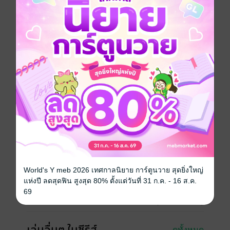
ผู้แข็งแกร่งไม่พอใจ โลหิตจะไหลเป็นสายน้ำ
หลินเฟิงผู้แข็งแกร่งถือกำเนิดในโลกใบใหม่ ถือกำเนิดจาก
ฟ้า เขาได้รับการถ่ายทอดวิทยายุทธ์อันน่าทึ่ง จักระพลังขั้น
เก้า สามารถทลายสวรรค์ และอยู่เหนือฟ้าอย่างหยิ่งทะนง
เหล่าขุ่นหนึ่งกา ท่วงทำนองแห่งความรู้สึก โลกที่บ้าคลั่ง
วีรบุรุษถือดาบท่องไปในใต้หล้า จิตใจที่องอาจกล้าหาญ
เหยียบย้ำไปยังท้องฟ้าที่เปื้อนเลือด
หนังสือแปล
แฟนตาซี
ซีรีส์
เทพยุทธ์แห่งใต้หล้า
ประเภทไฟล์
pdf, epub
(สารบัญ)
วันที่วางขาย
17 สิงหาคม 2564
World's Y meb 2026 เทศกาลนิยาย การ์ตูนวาย สุดยิ่งใหญ่
แห่งปี ลดสุดฟิน สูงสุด 80% ตั้งแต่วันที่ 31 ก.ค. - 16 ส.ค.
ความยาว
352 หน้า (≈ 63,900 คำ)
69
ราคาปก
229 บาท (ประหยัด 25%)
ดูทั้งหมด