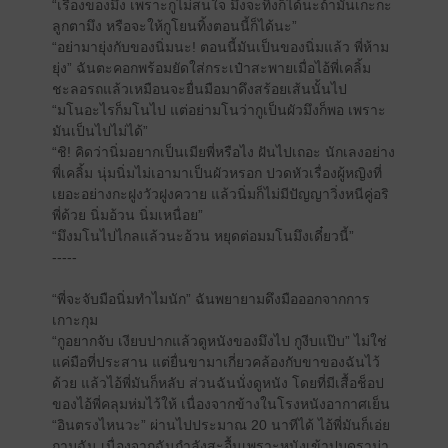
“เรื่องของมึง เพราะกูไม่สนใจ มึงจะทิ้งก็ได้นะถ้ามันเกะกะ
ลูกตามึง หรือจะให้กูโยนทิ้งตอนนี้ก็ได้นะ”
“อย่ามายุ่งกับของนิ่มนะ! ตอนนี้มันเป็นของนิ่มแล้ว พี่ห้าม
ยุ่ง” ฉันตะคอกพร้อมยัดใส่กระเป๋าสะพายเมื่อไอ้พี่เคลิ้ม
ชะลอรถแล้วเหมือนจะยื่นมือมาดึงสร้อยเส้นนั้นไป
“มโนอะไรก็มโนไป แต่อย่ามโนว่ากูเป็นผัวมึงก็พอ เพราะ
มันเป็นไปไม่ได้”
“ชิ! คิดว่านิ่มอยากเป็นเมียพี่หรือไง ฝันไปเถอะ นักเลงอย่าง
พี่เคลิ้ม นุ่มนิ่มไม่เอามาเป็นผัวหรอก ปวดหัวเรื่องผู้หญิงที่
เยอะอย่างกะฝูงวัวฝูงควาย แล้วนิ่มก็ไม่มีปัญญาวิ่งหนีคู่อริ
พี่ด้วย นิ่มอ้วน นิ่มเหนื่อย”
“มึงมโนไปไกลแล้วนะอ้วน หยุดต่อมมโนมึงเดี๋ยวนี้”
-----
“พี่จะจับมือนิ่มทำไมนัก” ฉันพยายามดึงมือออกจากการ
เกาะกุม
“กูอยากจับ เงียบปากแล้วดูหนังของมึงไป กูงีบแป๊บ” ไม่ใช่
แค่มือที่ประสาน แต่ยื่นขามาเกี่ยวคล้องกับขาของฉันไว้
ด้วย แล้วไอ้พี่มันก็หลับ ส่วนฉันนั่งดูหนัง โดยที่มีเสื้อช็อป
ของไอ้พี่คลุมห่มไว้ให้ เนื่องจากข้างในโรงหนังอากาศเย็น
“อินตรงไหนวะ” ผ่านไปประมาณ 20 นาทีได้ ไอ้พี่มันก็เอ่ย
ถามฉัน เนื่องจากฉันกำลังสะอื้นเพราะหนังเข้าปมดราม่า