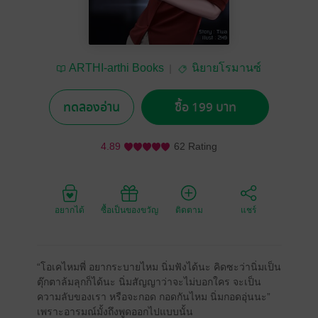
ARTHI-arthi Books
นิยายโรมานซ์
ทดลองอ่าน
ซื้อ 199 บาท
4.89
62 Rating
อยากได้
ซื้อเป็นของขวัญ
ติดตาม
แชร์
“โอเคไหมพี่ อยากระบายไหม นิ่มฟังได้นะ คิดซะว่านิ่มเป็น
ตุ๊กตาล้มลุกก็ได้นะ นิ่มสัญญาว่าจะไม่บอกใคร จะเป็น
ความลับของเรา หรือจะกอด กอดกันไหม นิ่มกอดอุ่นนะ”
เพราะอารมณ์มั้งถึงพูดออกไปแบบนั้น