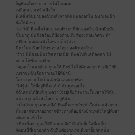
ก็ดูพี่เคลิ้มเขาอาการไม่โอเคเลย
เหมือนเขาเศร้าเสียใจ
พี่เคลิ้มหันมามองฉันหลังจากที่ฉันพูดออกไป ฉันก็เลยฉีก
ยิ้มให้พี่เขา
“อะ ให้” พี่เคลิ้มโยนบางอย่างมาที่ตักของฉัน ฉันหยิบมัน
ขึ้นมาดู มันคือสร้อยที่ห้อยด้วยเกียร์ของคณะวิศวะ ถ้า
เปรียบก็เหมือนหัวใจของเด็กวิศวะ
นี่คงโดนเรียกให้มาเอาสร้อยของตัวเองสินะ
“ว้าว นี่พี่ชอบนิ่มจริงเหรอเนี่ย” ที่พูดไปก็แค่ติดตลก ไม่
อยากให้พี่เขาเครียด
“หยุดมโนเลยอ้วน กูแค่ให้เกียร์ ไม่ได้คิดจะเอาทำเมีย” ชิ!
เบรกซะฉันล้อลากเลยไอ้พี่บ้านี่
ใครจะอยากไปเป็นเมียนักเลงแบบพี่ล่ะ
“ไม่รู้ล่ะ ใจพี่อยู่ที่นิ่มแล้ว” ฉันพูดออกไป
ก็ฉันเคยได้ยินพี่ ๆ พูดว่าใจอยู่เกียร์ เพราะงั้นเขาก็ให้ฉัน
แล้ว สรุปแล้วหัวใจเขาอยู่ที่ฉัน
“มโนล้วน ๆ เลยนะมึง” พี่เคลิ้มเขาส่ายหัวใส่ฉัน แล้วจาก
นั้นเขาก็ขับรถออกจากข้างทางที่อยู่ข้างบ้านหลังใหญ่ที่เขา
เดินหายเข้าไป
“เดี๋ยวนิ่มจะดูแลให้ดีเลยนะจ๊ะ” ฉันฉีกยิ้มใส่พี่เคลิ้ม
ก็ตอนนี้พี่เขาอกหัก ฉันก็แค่อยากเห็นพี่เขายิ้มก็แค่นั้น