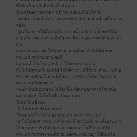
ซึ่งมันเป็นอะไรที่หน่วงใจฉันมาก
ฉันเกลียดการจากลา ไม่ว่าจะรูปแบบไหนก็ตาม
“ยุ่ง ขัดอารมณ์จริง ๆ” ฉันกระซิบกลับด้วยน้ำเสียงที่ไม่ค่อย
พอใจ
“กูแค่ไม่อยากให้มึงร้องไห้” ปลายนิ้วเกลี่ยปาดน้ำตาที่ไหล
อาบแก้ม เพราะความอินกับการที่พระรองลาจากด้วยความ
ตาย
อย่างว่าแหละ ต่อให้รักมากมายแค่ไหน ถ้าไม่ได้รับบท
พระเอก สุดท้ายก็ตายอยู่ดี
แล้วฉันก็เป็นโรคเสียน้ำตาให้พระรองตลอด
ฉันไม่ได้พูดอะไรออกไป ไม่ได้สนว่าไอ้พี่มันจะทำอะไรด้วย
ซ้ำ เพราะที่สนใจตอนนี้คือนางเอกที่ร้องไห้จะเป็นจะตาย
เพราะคนรักตายจาก
“ปะพี่” ฉันหันมาชวนไอ้พี่ลุกขึ้นเพื่อเดินออกจากโรงหนัง
เพราะฉันทำใจไม่ได้ที่จะฝืนดูจนจบ
ใจฉันไม่แข็งพอ
“ไปไหน หนังยังไม่จบเลย”
“ไม่จบแล้วไง นิ่มไม่อยากดูแล้ว สงสารพระรอง”
“ทำไมไม่สงสารพระเอกบ้างล่ะ มึงทำไมเลือกจะทิ้งพระเอก
ไว้กลางทาง ทำไมไม่ดูต่อว่าเหตุผลอะไรที่นางเอกรัก
พระเอก ก็แค่พระรองที่ตาย แต่พระเอกยังอยู่” ไอ้พี่มันไม่