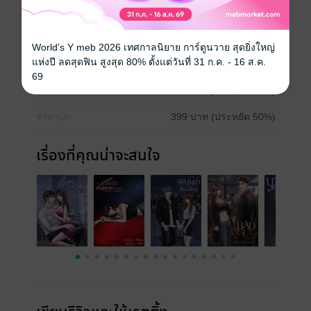
ประเภทไฟล์
pdf, epub
(สารบัญ)
World's Y meb 2026 เทศกาลนิยาย การ์ตูนวาย สุดยิ่งใหญ่
แห่งปี ลดสุดฟิน สูงสุด 80% ตั้งแต่วันที่ 31 ก.ค. - 16 ส.ค.
วันที่วางขาย
06 กรกฎาคม 2564
69
ความยาว
963 หน้า (≈ 160,668 คำ)
ราคาปก
399 บาท (ประหยัด 50%)
เรื่องที่คุณน่าจะสนใจ