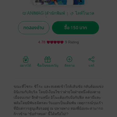
ANIMAG (สำนักพิมพ์
ไลท์โนเวล
อนิแม็ก)
ทดลองอ่าน
ซื้อ 150 บาท
4.78
9 Rating
อยากได้
ซื้อเป็นของขวัญ
ติดตาม
แชร์
ขณะที่โซระ ชิโระ และสเตฟเข้าใกล้เส้นชัย กลับต้องแข่ง
มินิเกมกับจิบริล โดยมีเงื่อนไขว่าฝ่ายใดฝ่ายหนึ่งต้องตาย
เมื่อจบเกม! อีกด้านหนึ่ง อิโนะต้องรับมือกับฟีล คลามี่และ
พลัมโดยมีพันธมิตรตะวันออกเป็นเดิมพัน เหตุการณ์รุมเร้า
ที่มีแต่การสูญเสียรออยู่ ณ ปลายทาง สองพี่น้องจะสามารถ
ก้าวข้าม “ข้อกำหนด” นี้ได้หรือไม่!?