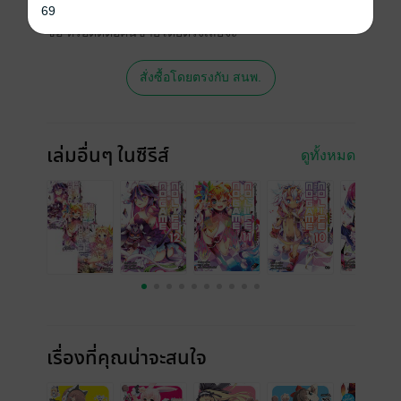
69
พิมพ์ จะไม่มีขายโดย MEB นะจ๊ะ สามารถสั่ง
ซื้อ หรือติดต่อคนขายโดยตรงเลยจ้ะ
สั่งซื้อโดยตรงกับ สนพ.
เล่มอื่นๆ ในซีรีส์
ดูทั้งหมด
เรื่องที่คุณน่าจะสนใจ