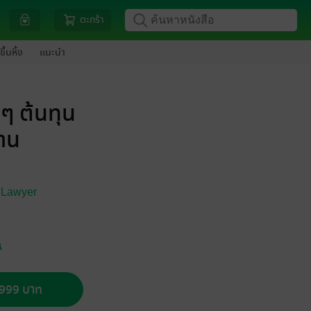
ตะกร้า
ขึ้นหิ้ง
แนะนำ
ยๆ ต้นทุน
้าน
i Lawyer
น
อ 999 บาท