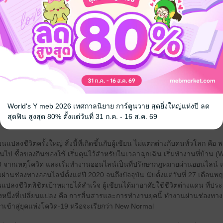
ติกรรมของผู้คน ในการใช้ชีวิตประจำวัน และการขับเคลื่อนทางเทคโนโลยี ยุค
เหตุการณ์ Covid-19
ิจและสังคมมนุษย์ ซึ่งเป็นส่วนหนึ่งที่ชอบศึกษา (นอกเหนือจากกฎหมาย และพ
เป็นที่ทราบกันดีว่า การแพร่ระบาดของโรคโควิด-19 (COVID-19) ส่งผลกระ
โลกเข้าสู่ภาวะถดถอยอย่างมาก ธุรกิจประเภทที่ปรับตัวได้ จะยังคงอยู่รอด
ารหรือล้มเลิกกิจการไปจำนวนมากมาย และหลังจากผ่านพ้นวิกฤตนี้ไป จะทำให้เกิด
 ซึ่งก็หมายถึง “ความปกติใหม่” นั่นคือ การปรับเปลี่ยนพฤติกรรมของผู้คนใ
World's Y meb 2026 เทศกาลนิยาย การ์ตูนวาย สุดยิ่งใหญ่แห่งปี ลด
ดยเฉพาะออนไลน์
สุดฟิน สูงสุด 80% ตั้งแต่วันที่ 31 ก.ค. - 16 ส.ค. 69
่ยนแปลงชีวิตครั้งใหญ่ สิ่งนี้ที่เกิดขึ้นกับผู้เขียน ไม่แตกต่างกับคนทั่วโลก คื
ี่ยนไป ซื้อของกินของใช้ เริ่มตุนไว้สำหรับในเวลาฉุกเฉิน เริ่มทำงานที่บ้าน
2020 จากเหตุโควิด และเริ่มทำงานออนไลน์เป็นที่ปรึกษากฎหมายผ่านออนไลน์ 
่านช่องทางออนไลน์ตั้งแต่ปี 2020 จนถึงปัจจุบัน นับตั้งแต่วันที่ 27 เดือน
นแปลงชีวิตพิชิตเป้าหมายได้สำเร็จ ผู้เขียนได้มาอาศัยใช้ชีวิตต่างแดน ที่ป
สิ่งหนึ่งที่เปลี่ยนแปลง คือ การสื่นสารและการทำงานยุคนี้ ทำงานผ่านช่องทา
าเข้าสู่ยุคแห่งโควิด-19 หรือจะเรียกว่า New Normal