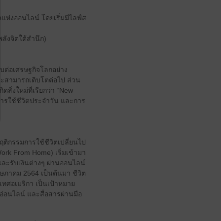
แห่งออนไลน์ โดยเริ่มมีไลฟ์ส
ลังจิตใต้สำนึก)
ทบต่อเศรษฐกิจโลกอย่าง
และสามารถเติบโตต่อไป ส่วน
สิ่งใหม่ที่เรียกว่า “New
นการใช้ชีวิตประจำวัน และการ
อ พฤติกรรมการใช้ชีวิตเปลี่ยนไป
 (Work From Home) เริ่มเข้ามา
และรับเงินต่างๆ ผ่านออนไลน์
พฤษภาคม 2564 เป็นต้นมา ชีวิต
ระเทศอเมริกา เป็นเป้าหมาย
งอ่อนไลน์ และสื่อสารผ่านมือ