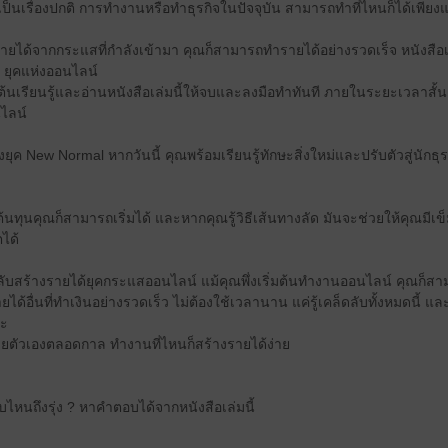
ป็นเรื่องปกติ การทำงานหรือทำธุรกิจในปัจจุบัน สามารถทำที่ไหนก็ได้เพียงแค
ายได้จากกระแสที่กำลังเข้ามา คุณก็สามารถทำรายได้อย่างรวดเร็จ หนังสือเล
ยๆ ยุคแห่งออนไลน์
ริ่มต้นเรียนรู้และอ่านหนังสือเล่มนี้ให้จบและลงมือทำทันที ภายในระยะเวลาสั
นไลน์
ยุค New Normal หากวันนี้ คุณพร้อมเรียนรู้ทักษะสิ่งใหม่และปรับตัวสู่นักธุรก
ต้นทุนคุณก็สามารถเริ่มได้ และหากคุณรู้วิธีเส้นทางลัด มันจะช่วยให้คุณมีเข็ม
ได้
รลับสร้างรายได้ยุคกระแสออนไลน์ แม้คุณพึ่งเริ่มต้นทำงานออนไลน์ คุณก็ส
รายได้อื่นที่ทำเงินอย่างรวดเร็ว ไม่ต้องใช้เวลานาน แค่รู้เคล็ดลับทั้งหมดนี้
ละ
นายตัวเองตลอดกาล ทำงานที่ไหนก็สร้างรายได้ง่าย
บไหนถึงรุ่ง ? หาคำตอบได้จากหนังสือเล่มนี้