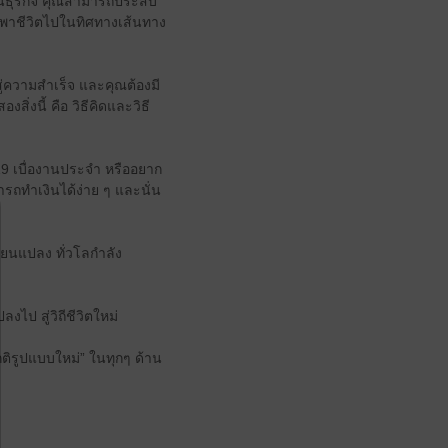
มต้นธุรกิจ คุณสามารถประสบ
ดนำพาชีวิตไปในทิศทางเส้นทาง
่ความสำเร็จ และคุณต้องมี
่งนี้ คือ วิธีคิดและวิธี
19 เบื่องานประจำ หรืออยาก
ารถทำเงินได้ง่าย ๆ และนั่น
ี่ยนแปลง ทั่วโลกำลัง
ไป สู่วิถีชีวิตใหม่
ปกติรูปแบบใหม่” ในทุกๆ ด้าน