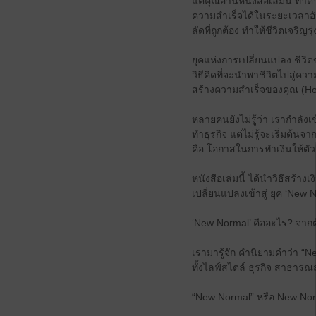
แค่คุณอ่านหนังสือเล่มนี้ ทำ
ความสำเร็จได้ในระยะเวลาอันส
ลัดที่ถูกต้อง ทำให้ชีวิตเจริญ
ยุคแห่งการเปลี่ยนแปลง ชีว
วิธีคิดที่จะนำพาชีวิตไปสู่ค
สร้างความสำเร็จของคุณ (Ho
หลายคนยังไม่รู้ว่า เรากำลัง
ทำธุรกิจ แต่ไม่รู้จะเริ่มต้น
คือ โอกาสในการทำเงินให้ตัว
หนังสือเล่มนี้ ได้นำวิธีสร้
เปลี่ยนแปลงเข้าสู่ ยุค ‘New 
‘New Normal’ คืออะไร? จากต้
เรามารู้จัก คำนิยามคำว่า “Ne
ทั้งไลฟ์สไตล์ ธุรกิจ สาธารณ
“New Normal” หรือ New Nor