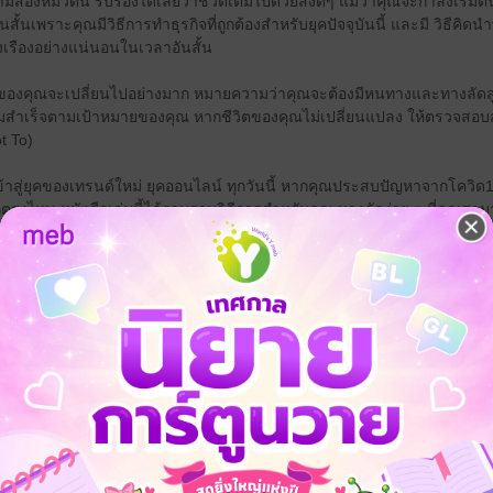
ตามสองหมวดนี้ รับรองได้เลยว่าชีวิตเต็มไปด้วยสิ่งดีๆ แม้ว่าคุณจะกำลังเริ่
ั้นเพราะคุณมีวิธีการทำธุรกิจที่ถูกต้องสำหรับยุคปัจจุบันนี้ และมี วิธีคิ
รุ่งเรืองอย่างแน่นอนในเวลาอันสั้น
ิตของคุณจะเปลี่ยนไปอย่างมาก หมายความว่าคุณจะต้องมีหนทางและทางลัดสู
วามสำเร็จตามเป้าหมายของคุณ หากชีวิตของคุณไม่เปลี่ยนแปลง ให้ตรวจสอบสองสิ
t To)
เข้าสู่ยุคของเทรนด์ใหม่ ยุคออนไลน์ ทุกวันนี้ หากคุณประสบปัญหาจากโควิด
จากตรงไหน หนังสือเล่มนี้ได้รวบรวมวิธีการสำหรับคุณ ทางลัดง่าย ๆ ที่คุณสาม
เองอย่างรวดเร็ว หลายคนยังไม่ทราบว่าเรากำลังเข้าสู่ยุค 'New Normal'
างเงินให้กับคุณในกระแสแห่งยุคออนไลน์ โดยหลายคนคงไม่รู้จัก ยุคแห่งการเปล
Normal’
นเหตุ โควิด-19 นำมาให้เกิดการเปลี่ยนแปลงโลก ผลักการใช้ชีวิตเปลี่ยนแปลง
w Normal” ที่เกิดขึ้นในยุค “COVID-19” ที่ผลักให้ผู้คนทั่วโลกเข้าสู่ “ความ
สุข การศึกษา
m หมายถึง “ความปกติใหม่”