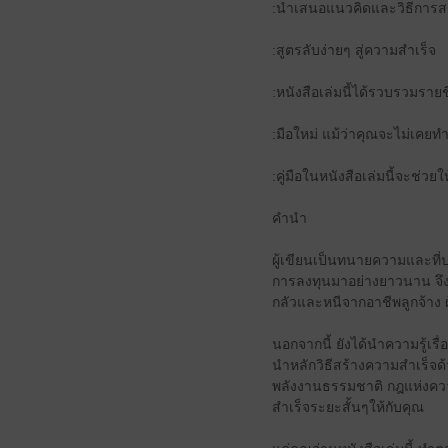
:นำเสนอแนวคิดและวิธีการสร
:สูตรลับง่ายๆ สู่ความสำเร็จ
:หนังสือเล่มนี้ได้รวบรวมรายช
:มือใหม่ แม้ว่าคุณจะไม่เค
:คู่มือในหนังสือเล่มนี้จะช่ว
คำนำ
ผู้เขียนเป็นทนายความและที่ป
การลงทุนมาอย่างยาวนาน จึงข
กลัวและหนีจากอาชีพลูกจ้าง 
นอกจากนี้ ยังได้นำความรู้เ
นำหลักวิธีสร้างความสำเร็จด้วย
พลังงานธรรมชาติ กฎแห่งความจ
สำเร็จระยะสั้นๆให้กับคุณ