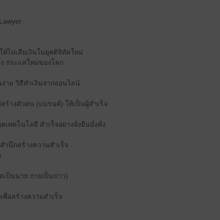
 Lawyer
ห้ไม่เสียเงินในยุคดิจิทัลใหม่
แปลง กระแสใหม่ของโลก
ินง่าย วิธีทำเงินจากออนไลน์
ม่สร้างตัวตน (แบรนด์) ให้เป็นผู้สำเร็จ
คเทคโนโลยี สำเร็จอย่างยั่งยืนมั่งคั่ง
ใต้สำนึกสร้างความสำเร็จ
ก
(จิตเป็นนาย กายเป็นบ่าว)
ึกเพื่อสร้างความสำเร็จ