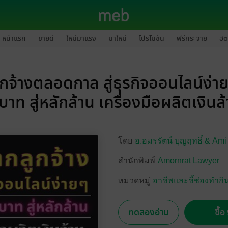
หน้าแรก
ขายดี
ใหม่มาแรง
มาใหม่
โปรโมชัน
ฟรีกระจาย
ฮิต
กจ้างตลอดกาล สู่ธุรกิจออนไลน์ง่า
บาท สู่หลักล้าน เครื่องมือผลิตเงินล
โดย
อ.อมรรัตน์ บุญฤทธิ์ & Am
สำนักพิมพ์
Amornrat Lawyer
หมวดหมู่
อาชีพและชี้ช่องทำกิ
ทดลองอ่าน
ซื้