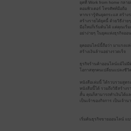
ยุคที่ Work from home กลายเ
คอมพิวเตอร์ โทรศัพท์มือถือ
หากเรารู้ทันยุคกระแส สร้างร
สร้างรายได้ยุคนี้ ด้วยวิธีง่า
มือใหม่ก็เริ่มต้นได้ แค่คุณเ
อย่าง่ายๆ ในยุคแห่งธุรกิจออ
ยุคออนไลน์นี้ถือว่า มาแรงแห่ง
สร้างเงินล้านอย่างรวดเร็จ
ธุรกิจร้านค้าออนไลน์แม้ไม่มี
โอกาสทุกคนเปลี่ยนแปลงชีวิต
หนังสือเล่มนี้ ได้รวบรวมสูต
หนังสือนี้ได้ รวมถึงวิธีสร้าง
สั้น คุณก็สามารถทำเงินได้แ
เป็นเจ้าของกิจการ เป็นเจ้า
เริ่มต้นธุรกิจขายออนไลน์ แบ