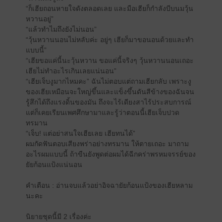
“ก็เฮียถอนหายใจดังตลอดเลย และมือเฮียก็กำลังบีบนมวุ้น
หวานอยู่”
“แล้วทำไมถึงยังไม่นอน”
“วุ้นหวานนอนไม่หลับค่ะ อยู่ๆ เฮียก็มาขอนอนด้วยและทำ
แบบนี้”
“เฮียขอแค่นี้นะวุ้นหวาน ขอแค่นี้จริงๆ วุ้นหวานนอนเถอะ
เฮียไม่ทำอะไรเกินเลยแน่นอน”
“เฮียเจ็บงูมากไหมคะ” ฉันไม่ตอบแต่ถามเฮียกลับ เพราะงู
ของเฮียเหมือนจะใหญ่ขึ้นและแข็งขึ้นดันสีข้างของฉันจน
รู้สึกได้ถึงแรงดิ้นของมัน ถึงจะไร้เดียงสาไร้ประสบการณ์
แต่ก็เคยเรียนเพศศึกษามาและรู้ว่าตอนนี้เฮียเจ็บปวด
ทรมาน
“เจ็บ! แต่อย่าสนใจเฮียเลย เฮียทนได้”
ผมกัดฟันตอบเสียงพร่าอย่างทรมาน ให้ตายเถอะ มาถาม
อะไรผมแบบนี้ ถ้าขืนยังพูดต่อผมได้ฉีกคร่าพรหมจรรย์ของ
ยัยก้อนแป้งแน่นอน
คำเตือน : อ่านจบแล้วอย่าอิจฉายัยก้อนแป้งของเฮียหลาม
นะคะ
นิยายชุดนี้มี 2 เรื่องค่ะ