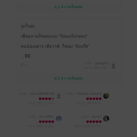
ดู 1 ความเห็นย่อย
ถูกใจอ่ะ
เฮียฉลามก็ชอบแบบ "ก้อนแป้งกลมๆ"
คนน้องอย่าง เฮียวาฬ ก็ชอบ "ถังแก๊ส"
...หึหึ...
มีแล้ว -
ลูกหมูอ้วน
1
18 ก.ค. 2564
5:28 น.
ดู 1 ความเห็นย่อย
มีแล้ว -
user-6d64881dd
มีแล้ว -
Chalom Sattakij
a6a529fec6810bb170cd
ec8
21 ต.ค. 2567
23:17 น.
13 ก.ค. 2567
18:0 น.
มีแล้ว -
Icë ŚtRïkė
มีแล้ว -
anny7
3 ส.ค. 2564
15:48 น.
30 ก.ค. 2564
12:27 น.