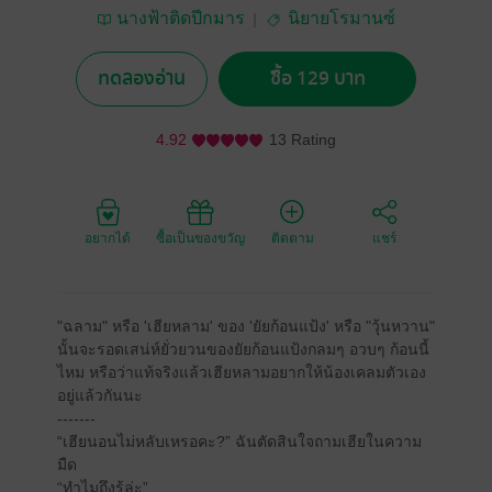
นางฟ้าติดปีกมาร
นิยายโรมานซ์
ทดลองอ่าน
ซื้อ 129 บาท
4.92
13 Rating
อยากได้
ซื้อเป็นของขวัญ
ติดตาม
แชร์
"ฉลาม" หรือ 'เฮียหลาม' ของ 'ยัยก้อนแป้ง' หรือ "วุ้นหวาน"
นั้นจะรอดเสน่ห์ยั่วยวนของยัยก้อนแป้งกลมๆ อวบๆ ก้อนนี้
ไหม หรือว่าแท้จริงแล้วเฮียหลามอยากให้น้องเคลมตัวเอง
อยู่แล้วกันนะ
-------
“เฮียนอนไม่หลับเหรอคะ?” ฉันตัดสินใจถามเฮียในความ
มืด
“ทำไมถึงรู้ล่ะ”