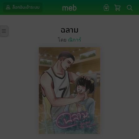
ล็อกอินเข้าระบบ
ฉลาม
โดย
ณิการ์