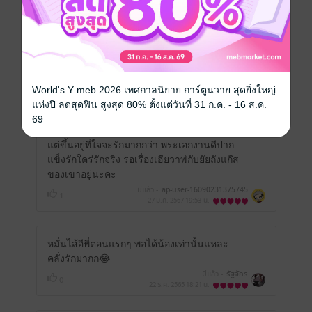
หน้าที่ 1
สนุกมากกกกกเนื้อเรื่องน่ารักไม่ไหว ไม่ค่อยเจอ
นางเอกที่หุ่นน่ารักแบบนี้มาก่อนส่วนใหญ่จะ
เจอแต่หุ่นนางแบบพอมาเจอหุ่นน่ารักหนุบหนับ
World's Y meb 2026 เทศกาลนิยาย การ์ตูนวาย สุดยิ่งใหญ่
น่ากอดแล้วมันน่ารักอะทำให้รู้สึกว่าจริงๆแล้ว
แห่งปี ลดสุดฟิน สูงสุด 80% ตั้งแต่วันที่ 31 ก.ค. - 16 ส.ค.
ไม่ว่าจะหุ่นแบบไหนก็มีความรักที่ดีได้เหมือน
69
กัน เพราะความรักไม่ได้ขึ้นอยู่ที่รูปร่างหน้าตา
แต่ขึ้นอยู่ที่ใจจะรักมากกว่า พระเอกงานดีปาก
แข็งรักใคร่รักจริง รอเรื่องเฮียวาฬกับยัยถังแก๊ส
ของเขาอยู่นะคะ
มีแล้ว -
ap-user-16090231375745
1
27 ม.ค. 2567
19:53 น.
หมั่นไส้อีพี่ตอนแรกๆ พอได้น้องเท่านั้นแหละ
คลั่งรักมากก😂
มีแล้ว -
รัฐจักร
0
22 ธ.ค. 2565
18:21 น.