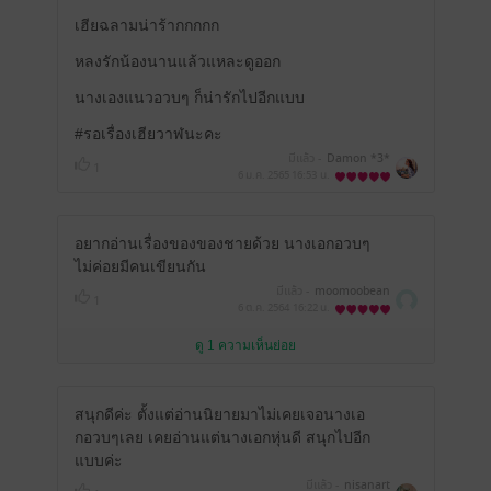
เฮียฉลามน่าร้ากกกกก
หลงรักน้องนานแล้วแหละดูออก
นางเองแนวอวบๆ ก็น่ารักไปอีกแบบ
#รอเรื่องเฮียวาฬนะคะ
มีแล้ว -
Damon *3*
1
6 ม.ค. 2565
16:53 น.
อยากอ่านเรื่องของของชายด้วย นางเอกอวบๆ
ไม่ค่อยมีคนเขียนกัน
มีแล้ว -
moomoobean
1
6 ต.ค. 2564
16:22 น.
ดู 1 ความเห็นย่อย
สนุกดีค่ะ​ ตั้งแต่อ่านนิยายมาไม่เคยเจอนางเอ
กอวบๆเลย​ เคยอ่านแต่นางเอกหุ่นดี​ สนุกไปอีก
แบบค่ะ
มีแล้ว -
nisanart