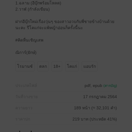
1.ฉลาม (อีบุ๊กพร้อมโหลด)
2.วาฬ (กำลังเขียน)
ฝากอีบุ๊กใหม่เรื่องวุ่นๆ ของสาวอวบกับพี่ชายข้างบ้านด้วย
นะคะ รึโคแก่จะแพ้หญ้าอ่อนก็ครั้งนี้นะ
#คิดหื่นเชิญเสพ
ณิการ์(ยักษ์)
โรมานซ์
ตลก
18+
โคแก่
แอบรัก
ประเภทไฟล์
pdf, epub
(สารบัญ)
วันที่วางขาย
17 กรกฎาคม 2564
ความยาว
189 หน้า (≈ 32,101 คำ)
ราคาปก
219 บาท (ประหยัด 41%)