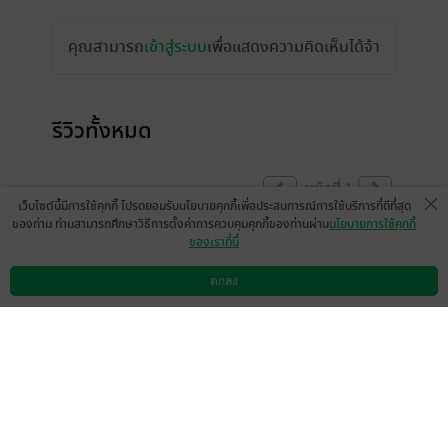
คุณสามารถ
เข้าสู่ระบบ
เพื่อแสดงความคิดเห็นได้จ้า
รีวิวทั้งหมด
หน้าที่ 1
เว็บไซต์นี้มีการใช้คุกกี้ โปรดยอมรับนโยบายคุกกี้เพื่อประสบการณ์การใช้บริการที่ดีที่สุด
ของท่าน ท่านสามารถศึกษาวิธีการตั้งค่าการควบคุมคุกกี้ของท่านผ่าน
นโยบายการใช้คุกกี้
ของเราที่นี่
มีแล้ว -
Metopz
มีแล้ว -
กูเองนี่แหละ
30 ม.ค. 2568
13:56 น.
3 ธ.ค. 2567
6:13 น.
ตกลง
ดาวน์โหลดแอป
วิธีการใช้งาน
ติดต่อเรา
มีแล้ว -
MAYOM BOY
มีแล้ว -
Blue☆Bell
24 ต.ค. 2565
16:29 น.
14 ก.ค. 2565
8:44 น.
มีแล้ว -
Kongdech
มีแล้ว -
PhuthanesNUS
18 เม.ย. 2565
16:45 น.
8 มี.ค. 2565
17:59 น.