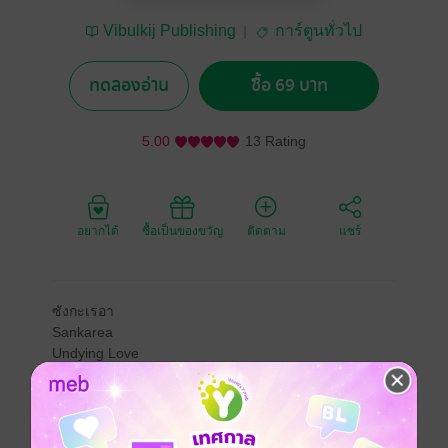
Vibulkij Publishing
การ์ตูนทั่วไป
ทดลองอ่าน
ซื้อ 69 บาท
5.00
13 Rating
อยากได้
ซื้อเป็นของขวัญ
ติดตาม
แชร์
ซังกะเรอา
Sankarea
Undying Love
ด้วยความช่วยเหลือของจิฮิโระ เรอาที่มาอาศัยในบ้านฟุรุ
ยะอย่างเปิดเผยแล้ว จึงกลับไปโรงเรียนตามปกติได้อีกครั้ง
ในตอนนั้นเองสาวฝรั่งแปลกหน้าก็ได้มาปรากฎตัวยังบ้าน