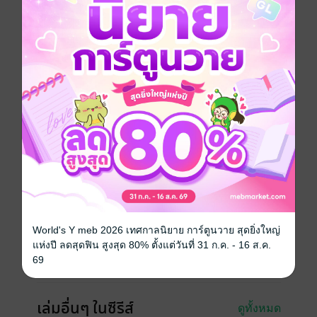
ฟุรุยะ ดูจากทีท่าหวาดกลัวของคุณปู่ อีกทั้งยังรู้เรื่องเกี่ยวกับ
ซอมบี้ด้วย เธอจึงย่อมไม่ใช่ผู้หญิงธรรมดาเป็นแน่ ตัวจริง
ของเธอคือใครกัน!? เล่มนี้มีตอนสั้นที่เมโระเป็นตัวเอกด้วย
นะ!
การ์ตูนญี่ปุ่น
ดรามา
ตลก
โรแมนติก
ทะลึ่ง
ซีรีส์
ซังกะเรอา
ประเภทไฟล์
pdf
วันที่วางขาย
10 ตุลาคม 2557
World's Y meb 2026 เทศกาลนิยาย การ์ตูนวาย สุดยิ่งใหญ่
ความยาว
164 หน้า
แห่งปี ลดสุดฟิน สูงสุด 80% ตั้งแต่วันที่ 31 ก.ค. - 16 ส.ค.
69
ราคาปก
90 บาท (ประหยัด 23%)
เล่มอื่นๆ ในซีรีส์
ดูทั้งหมด