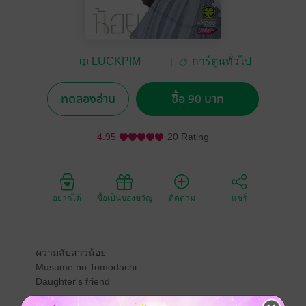
LUCKPIM
การ์ตูนทั่วไป
Publishing
ทดลองอ่าน
ซื้อ 90 บาท
4.95
20 Rating
อยากได้
ซื้อเป็นของขวัญ
ติดตาม
แชร์
ความลับสาวน้อย
Musume no Tomodachi
Daughter's friend