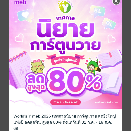
ความทรงจำที่มีค่าค่อยๆ เพิ่มพูนขึ้นเรื่อยๆ มันค่อยๆ เพิ่ม
ขึ้นเรื่อยๆ จนเอ่อล้นออกมา ที่มือของสาวน้อยนั้น ได้ถือ
กล้องอินสแตนท์ที่ใช้สำหรับถ่ายรูปอยู่ เธอใช้มันถ่ายรูปคู่
กับตัวผมโดยไม่ทันได้ตั้งตัว "จนกว่าจะได้อัดรูปเราจะไม่รู้
เลยว่ารูปที่ถ่ายไปนั้นจะออกมาเป็นแบบไหน มันชวนให้รู้
สึกน่ตื่นเต้นมากเลยว่าไหมคะ" และทุกอย่างก็ค่อยๆ กลับ
มานิ่งสงบอีกครั้ง ความทรงจำที่ "เหมือนกับเป็นไทม์
แคปซูลที่เป็นของล้ำค่า" ได้เพิ่มเข้ามาอีกหนึ่งอย่าง สิ่งสิ่ง
นั้นมันทำออกมาได้สมบูรณ์แบบ สมบูรณ์มากจนเกินไป
ทว่า มีเพียงจุดเดียวที่เธอคนนั้น กระทำนอกเหนือจากการ
เป็นเพื่อนของลูกสาว-
การ์ตูนญี่ปุ่น
ดรามา
โรแมนติก
สไลซ์ออฟไลฟ์
ซีรีส์
ความลับสาวน้อย
World's Y meb 2026 เทศกาลนิยาย การ์ตูนวาย สุดยิ่งใหญ่
ประเภทไฟล์
pdf
แห่งปี ลดสุดฟิน สูงสุด 80% ตั้งแต่วันที่ 31 ก.ค. - 16 ส.ค.
69
วันที่วางขาย
21 กรกฎาคม 2564