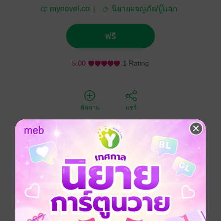
mynovel.co
นิยายผจญภัย/บู๊แอก
ชัน
ฟรี
5.00
1 Rating
ติดตาม
แชร์
หลินเซียว เทพสงครามที่แข็งแกร่งที่สุดแห่งหน่วยรบพิเศษ
ของประเทศจีน สร้างความหวั่นกลัวให้กับศัตรูทั้งโลก และ
ถูกขนานนามว่าเป็นหมอเทวดามังกรคลั่ง
เขาได้ไปทำภารกิจลับแต่กลับถูกตลบหลังจนได้รับบาดเจ็บ
อย่างหนักและสูญเสียความทรงจำ เพื่อที่จะล้างหนี้เลือด
ของความแค้นอันลึกล้ำนี้
หลินเซียวได้กลับมายังเมืองพร้อมกับวิชาแพทย์ที่ลึกล้ำเกิน
ธรรมดา หนึ่งหมัดเหล็ก หนึ่งความอ่อนโยน หนึ่งจิตใจที่จะ