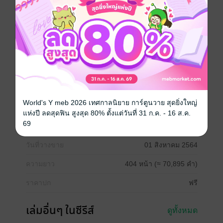
ช่วยเหลือโลก
สร้างสรรค์ท่วงทำนองแห่งตำนานของแพทย์ทหารไร้พ่าย
หลินเซียว
แอกชัน
หนังสือแปล
สงคราม
ผจญภัย
แก้แค้น
World's Y meb 2026 เทศกาลนิยาย การ์ตูนวาย สุดยิ่งใหญ่
ซีรีส์
แพทย์ทหารวิปลาส
แห่งปี ลดสุดฟิน สูงสุด 80% ตั้งแต่วันที่ 31 ก.ค. - 16 ส.ค.
69
ประเภทไฟล์
pdf, epub
(สารบัญ)
วันที่วางขาย
01 สิงหาคม 2564
ความยาว
404 หน้า (≈ 70,895 คำ)
ราคาปก
ฟรี
เล่มอื่นๆ ในซีรีส์
ดูทั้งหมด