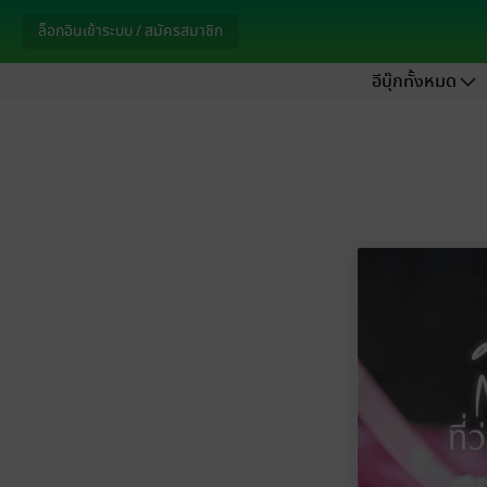
ล็อกอินเข้าระบบ / สมัครสมาชิก
อีบุ๊กทั้งหมด