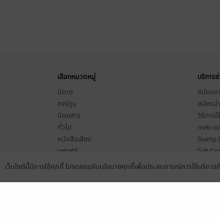
เลือกหมวดหมู่
บริการช
นิยาย
สมัครขาย
การ์ตูน
สมัครอ่
นิตยสาร
วิธีการใ
ทั่วไป
meb co
หนังสือเสียง
Stamp ค
บุฟเฟต์
Gift Co
เงื่อนไข
เว็บไซต์นี้มีการใช้คุกกี้ โปรดยอมรับนโยบายคุกกี้เพื่อประสบการณ์การใช้บริการ
Language
ดาวน์โหลดแอป
นโยบายค
แผนผังเ