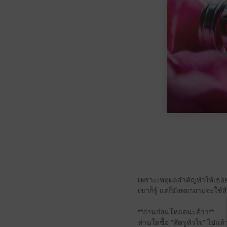
เพราะเหตุผลสำคัญทำให้เธอยอ
เขาก็รู้ แต่ก็ยังพยายามจะใช้ส
**อ่านก่อนโหลดนะค้าา**
ท่านใดซื้อ "ศัตรูหัวใจ" ไปแล้ว