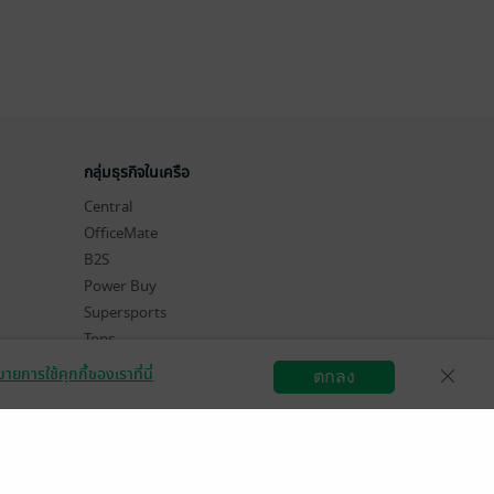
กลุ่มธุรกิจในเครือ
Central
OfficeMate
B2S
Power Buy
Supersports
Tops
Hytexts
ายการใช้คุกกี้ของเราที่นี่
ตกลง
สมัครขายอีบุ๊ก
วิธีการใช้งาน
ติดต่อเรา