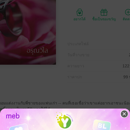
อยากได้
ซื้อเป็นของขวัญ
ติด
ประเภทไฟล์
วันที่วางขาย
ความยาว
122
ราคาปก
99 
มแต่งงานกับพี่ชายของแฟนเก่า -- คนที่เธอเชื่อว่าเขาแค่อยากเอาชนะน้อ
ิทธิ์ความเป็นสามีกับเธอให้ได้...
 ไม่ต้องซื้อซ้ำจ้าาา