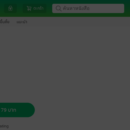
ตะกร้า
ขึ้นหิ้ง
แนะนำ
อ 79 บาท
ating