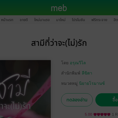
หน้าแรก
ขายดี
ใหม่มาแรง
มาใหม่
โปรโมชัน
ฟรีกระจาย
ฮิต
สามีที่ว่าจะ(ไม่)รัก
โดย
อรุณวิไล
สำนักพิมพ์
ลีขิตา
หมวดหมู่
นิยายโรมานซ์
ทดลองอ่าน
ซื้
5.00
1 R