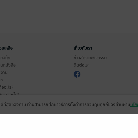
่วยเหลือ
เกี่ยวกับเรา
อีบุ๊ก
ข่าวสารและกิจกรรม
านหนังสือ
ติดต่อเรา
ช้งาน
in
ืออะไร?
de คืออะไร?
ในการใช้บริการ
ที่ดีที่สุดของท่าน ท่านสามารถศึกษาวิธีการตั้งค่าการควบคุมคุกกี้ของท่านผ่าน
นโยบ
วามเป็นส่วนตัว
ว็บไซต์