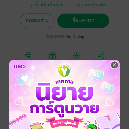
น้ำพริกก้นถ้วย/
สาระบันเทิง
เนรมิต
ทดลองอ่าน
ซื้อ 59 บาท
No Rating
อยากได้
ซื้อเป็นของขวัญ
ติดตาม
แชร์
50 ภาพยนตร์ Rate R ที่ควรต้องดู
ที่ผู้เขียนแนะนำ แยกเป็นเล่มละ 5 เรื่อง
ซีรีส์
50 หนังเรทอาร์
ประเภทไฟล์
pdf
วันที่วางขาย
05 สิงหาคม 2564