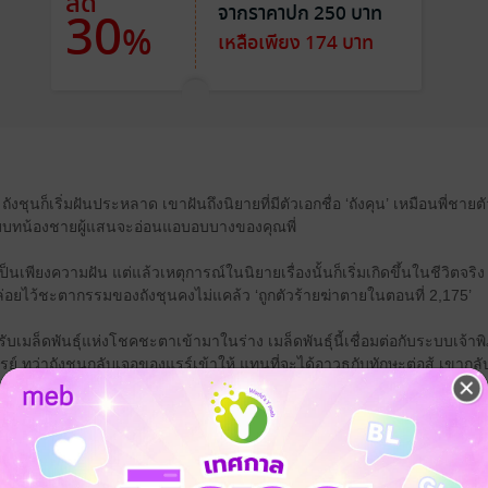
ลด
จากราคาปก 250 บาท
30
%
เหลือเพียง 174 บาท
ังชุนก็เริ่มฝันประหลาด เขาฝันถึงนิยายที่มีตัวเอกชื่อ ‘ถังคุน’ เหมือนพี่ชายตั
ับบทน้องชายผู้แสนจะอ่อนแอบอบบางของคุณพี่
เป็นเพียงความฝัน แต่แล้วเหตุการณ์ในนิยายเรื่องนั้นก็เริ่มเกิดขึ้นในชีวิตจร
่อยไว้ชะตากรรมของถังชุนคงไม่แคล้ว ‘ถูกตัวร้ายฆ่าตายในตอนที่ 2,175’
ับเมล็ดพันธุ์แห่งโชคชะตาเข้ามาในร่าง เมล็ดพันธุ์นี้เชื่อมต่อกับระบบเจ้า
รย์ ทว่าถังชุนกลับเจอของแรร์เข้าให้ แทนที่จะได้อาวุธกับทักษะต่อสู้ เขากลับ
ยให้กลายเป็นสาวโรงงาน ระบบยังมอบภารกิจให้ถังชุนเก็บคนแปลกๆ กลับบ้านอีก
นมาคุกคามทันที
นี้ฉันกำลังหิวมาก เลือกเอาว่าจะหาอะไรมาให้กินหรือถูกจับกินเอง”