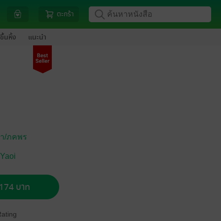
ตะกร้า
ขึ้นหิ้ง
แนะนำ
ภา/ภคพร
 Yaoi
อ 174 บาท
Rating