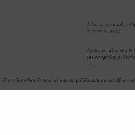
ตั้งใจว่าอ่านจบเล่มนี้จะหย
าาาาาาาา แงงงงงง
ช็อคที่บอกว่าเป็นแฟนเก่า
(ของขวัญตัวโตและบึกกว่า
0
เว็บไซต์นี้มีการใช้คุกกี้ โปรดยอมรับนโยบายคุกกี้เพื่อประสบการณ์การใช้บริการ
Language
ดาวน์โหลดแอป
ไม่อ่านถือว่าท่านพลาดมาก!!
ที่ว่ากินข้าวไปอ่านไปก็ทำม
ชอบการบรรยาย การดำเนินเน
0
มีแล้ว -
Rukus_96