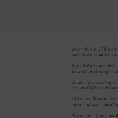
หลังจากขึ้นชั้นม.6 ได้ไม่นาน ถ
กลายเป็นตัวประกอบดีเด่น ร
ถังชุนไม่ได้ใส่ใจเพราะคิดว่า
ล้วนตรงกันจนน่าขนลุก ถ้าปล
เพื่อหนีจากความตายถังชุนจึงร
แข็งแกร่งขึ้นได้อย่างน่าอัศจร
ไม่เพียงแต่จะปั้นหนุ่มม.ปลา
ออร่าความอันตรายแผ่พุ่งก็หั
“นี่เจ้าแกะน้อย รู้ไหมว่าตอน