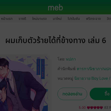
หน้าแรก
ขายดี
ใหม่มาแรง
มาใหม่
โปรโมชัน
ฟรีกระจาย
ฮิต
ผมเก็บตัวร้ายได้ที่ข้างทาง เล่ม 6
โดย
นปภา
สำนักพิมพ์
ตารกา/นิชาภา/นป
หมวดหมู่
นิยายวาย Boy Love /
ทดลองอ่าน
ซื้
5.00
83 