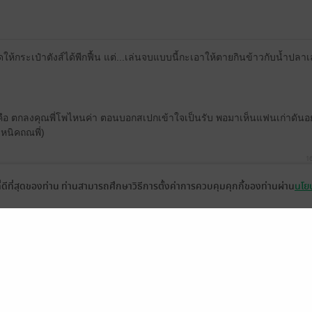
ึดให้กระเป๋าตังส์ได้พีกฟื้น แต่...เล่นจบแบบนี้กะเอาให้ตายกินข้าวกับน้ำปลาเล
 คือ ตกลงคุณพี่โพไหนค่า ตอนบอกสเปกเข้าใจเป็นรับ พอมาเห็นแฟนเก่าดันอยู่
หนิคถณพี่)
16
ที่ดีที่สุดของท่าน ท่านสามารถศึกษาวิธีการตั้งค่าการควบคุมคุกกี้ของท่านผ่าน
นโยบ
! นี่คือนิยายวายที่เราชอบที่สุดในชีวิต ไม่อ่านเหมือนเสียชาติเกิด คือติดเร
าแล้ว อ่านจนดึกดื่น เป็นเรื่องแรกที่ยอมซื้ออีบุ๊ค คาร์แรคเตอร์ตัวละครแต่
ื้อเรื่องไรท์มากค่ะ คือมันโคตรดี เป็นแนวที่ตามหาเลย 💕💗❤️
14
มีแล้ว -
Araragome~
มีแล้ว -
h40_op
มี