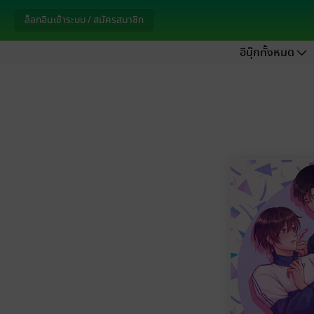
ล็อกอินเข้าระบบ / สมัครสมาชิก
อีบุ๊กทั้งหมด