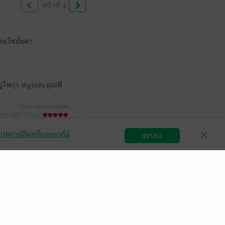
หน้าที่ 1
ยใช่มั้ยค่า
โพรุก หนูงงค่ะคุณพี่
มีแล้ว -
nunniiwriter
 ต.ค. 2565
13:11 น.
ายการใช้คุกกี้ของเราที่นี่
ตกลง
สมัครขายอีบุ๊ก
วิธีการใช้งาน
ติดต่อเรา
ื่องนี้งอมแหงมาก ชนิด
ละคนมีเสน่ห์มาก เรา
มีแล้ว -
N_an
 ม.ค. 2565
17:24 น.
แล้ว -
sky..022