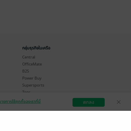
กลุ่มธุรกิจในเครือ
Central
OfficeMate
B2S
Power Buy
Supersports
Tops
Hytexts
ายการใช้คุกกี้ของเราที่นี่
ตกลง
สมัครขายอีบุ๊ก
วิธีการใช้งาน
ติดต่อเรา