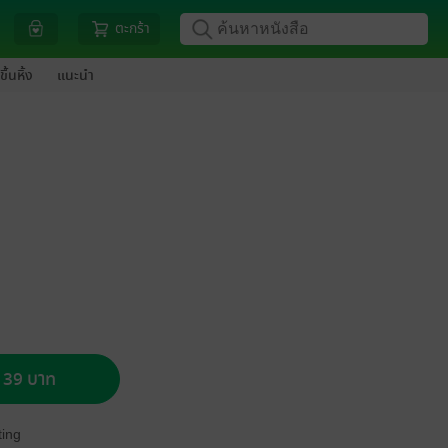
ตะกร้า
ขึ้นหิ้ง
แนะนำ
อ 39 บาท
ing