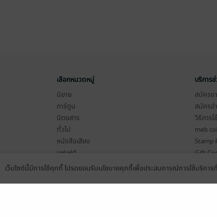
เลือกหมวดหมู่
บริการช
นิยาย
สมัครขาย
การ์ตูน
สมัครอ่
นิตยสาร
วิธีการใ
ทั่วไป
meb co
หนังสือเสียง
Stamp ค
บุฟเฟต์
Gift Co
เงื่อนไข
เว็บไซต์นี้มีการใช้คุกกี้ โปรดยอมรับนโยบายคุกกี้เพื่อประสบการณ์การใช้บริการ
Language
ดาวน์โหลดแอป
นโยบายค
แผนผังเ