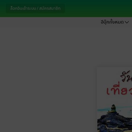
ล็อกอินเข้าระบบ / สมัครสมาชิก
อีบุ๊กทั้งหมด