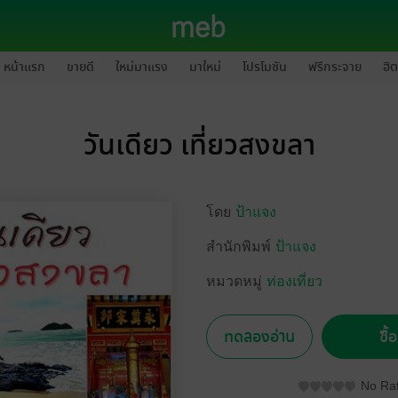
หน้าแรก
ขายดี
ใหม่มาแรง
มาใหม่
โปรโมชัน
ฟรีกระจาย
ฮิต
วันเดียว เที่ยวสงขลา
โดย
ป้าแจง
สำนักพิมพ์
ป้าแจง
หมวดหมู่
ท่องเที่ยว
ทดลองอ่าน
ซื้
No Rat