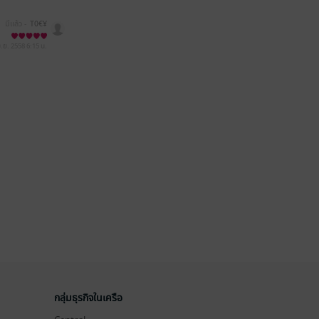
มีแล้ว -
T0€¥
ม.ย. 2558
6:15 น.
กลุ่มธุรกิจในเครือ