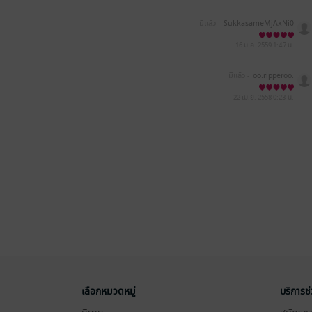
มีแล้ว -
SukkasameMjAxNi0
wMS0xNiAwODoyMDo1Nw=
=
16 ม.ค. 2559
1:47 น.
มีแล้ว -
oo.ripperoo.
22 เม.ย. 2558
0:23 น.
เลือกหมวดหมู่
บริการช