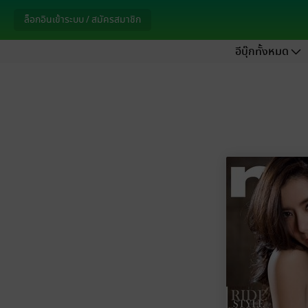
ล็อกอินเข้าระบบ / สมัครสมาชิก
อีบุ๊กทั้งหมด