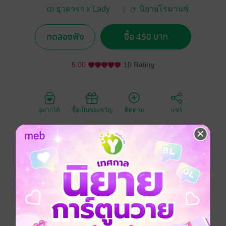
ธุวดารา x Lady
นิยายโรมานซ์
Lagrange
ทดลองฟัง
ซื้อ 450 บาท
5.00
10 Rating
อยากได้
ซื้อเป็นของขวัญ
ติดตาม
แชร์
พิมพ์นารายอมตกเป็น "จำเลย" ในสายตาของภาม ภูวนา
รถ ขอแค่เขาเป็นผู้คุมขังหล่อนไว้ในเรือนจำหัวใจ แม้
ทรมานเพียงใด หล่อนก็พร้อมจะยินยอม
โรมานซ์
นิยายเสียง
โรแมนติก
ตบจูบ
แก้แค้น