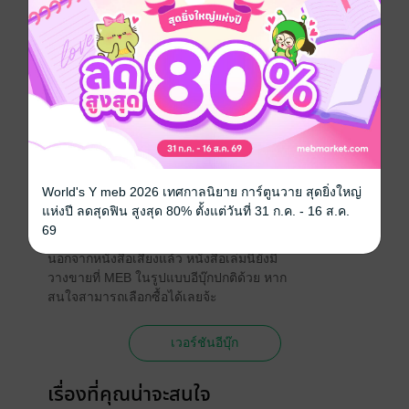
นักพากย์
Thuwadara
ประเภทไฟล์
Audio
(สารบัญ)
วันที่วางขาย
21 สิงหาคม 2564
ความยาว
15 ชั่วโมง 43นาที
ราคาปก
590 บาท (ประหยัด 23%)
World's Y meb 2026 เทศกาลนิยาย การ์ตูนวาย สุดยิ่งใหญ่
แห่งปี ลดสุดฟิน สูงสุด 80% ตั้งแต่วันที่ 31 ก.ค. - 16 ส.ค.
เวอร์ชันอีบุ๊ก
69
นอกจากหนังสือเสียงแล้ว หนังสือเล่มนี้ยังมี
วางขายที่ MEB ในรูปแบบอีบุ๊กปกติด้วย หาก
สนใจสามารถเลือกซื้อได้เลยจ้ะ
เวอร์ชันอีบุ๊ก
เรื่องที่คุณน่าจะสนใจ