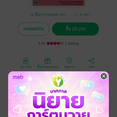
สื่อการสอนภาษา
ภาษา
อังกฤษ engdict.com
ทดลองอ่าน
ซื้อ 20 บาท
4.00
1 Rating
อยากได้
ซื้อเป็นของขวัญ
ติดตาม
แชร์
คำศัพท์ภาษาอังกฤษพื้นฐานรูปแบบตาราง ของชั้น ป.6 มี
คำศัพท์ คำอ่านภาษาไทย และคำแปล จำนวนทั้งหมด 253
คำ เรียงลำดับตามตัวอักษร a-z ไฮไลท์สีคำศัพท์และคำ
อ่าน สามารถฝึกอ่านและเข้าใจง่าย
ประถมศึกษา
ภาษาอังกฤษ
การอ่าน