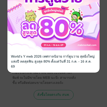
เตรียมสอบ / ข้อสอบ
คำศัพท์
ประเภทไฟล์
pdf
วันที่วางขาย
07 กันยายน 2564
ความยาว
19 หน้า
ราคาปก
20 บาท
World's Y meb 2026 เทศกาลนิยาย การ์ตูนวาย สุดยิ่งใหญ่
แห่งปี ลดสุดฟิน สูงสุด 80% ตั้งแต่วันที่ 31 ก.ค. - 16 ส.ค.
สนใจเวอร์ชันกระดาษ เชิญทางนี้!
69
เวอร์ชันกระดาษมีวางขายที่เว็บไซต์สำนัก
พิมพ์ จะไม่มีขายโดย MEB นะจ๊ะ สามารถสั่ง
ซื้อ หรือติดต่อคนขายโดยตรงเลยจ้ะ
สั่งซื้อโดยตรงกับ สนพ.