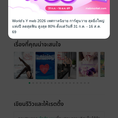
(สารบัญ)
วันที่วางขาย
08 กันยายน 2564
ความยาว
204 หน้า (≈ 42,712 คำ)
World's Y meb 2026 เทศกาลนิยาย การ์ตูนวาย สุดยิ่งใหญ่
แห่งปี ลดสุดฟิน สูงสุด 80% ตั้งแต่วันที่ 31 ก.ค. - 16 ส.ค.
ราคาปก
159 บาท (ประหยัด 44%)
69
เรื่องที่คุณน่าจะสนใจ
เขียนรีวิวและให้เรตติ้ง