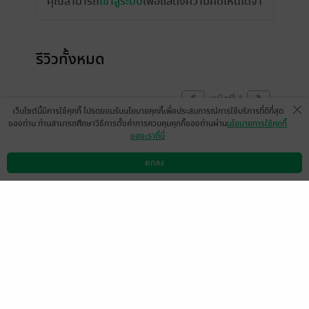
คุณสามารถ
เข้าสู่ระบบ
เพื่อแสดงความคิดเห็นได้จ้า
รีวิวทั้งหมด
หน้าที่ 1
เว็บไซต์นี้มีการใช้คุกกี้ โปรดยอมรับนโยบายคุกกี้เพื่อประสบการณ์การใช้บริการที่ดีที่สุด
ของท่าน ท่านสามารถศึกษาวิธีการตั้งค่าการควบคุมคุกกี้ของท่านผ่าน
นโยบายการใช้คุกกี้
ของเราที่นี่
สนุกมากๆค่ะ สิบเต็มไม่หัก ❤️
ตกลง
ดาวน์โหลดแอป
วิธีการใช้งาน
ติดต่อเรา
เนื้อเรื่องกระชับ ไม่อยากให้จบเลย TT
แสดงสปอยล์
เป็นกำลังใจให้ไรท์ กับเรื่องต่อๆไปค่ะ
มีแล้ว -
♔MyMint♔
1
8 ก.ย. 2564
11:47 น.
ดู 1 ความเห็นย่อย