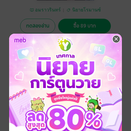
อมราวรินทร์
นิยายโรมานซ์
ทดลองอ่าน
ซื้อ 89 บาท
5.00
4 Rating
อยากได้
ซื้อเป็นของขวัญ
ติดตาม
แชร์
“เราสองคนจะรักและเคียงคู่กันไปตลอด แม้พรหมลิขิต
บังคับให้ต้องแยกห่าง ช่างโชคชะตามันเถอะ”
โรมานซ์
โรแมนติก
ประเภทไฟล์
pdf, epub