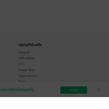
กลุ่มธุรกิจในเครือ
Central
OfficeMate
B2S
Power Buy
Supersports
Tops
Hytexts
ายการใช้คุกกี้ของเราที่นี่
ตกลง
สมัครขายอีบุ๊ก
วิธีการใช้งาน
ติดต่อเรา