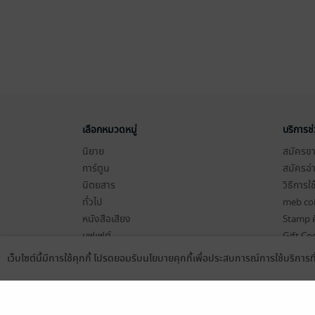
เลือกหมวดหมู่
บริการช
นิยาย
สมัครขาย
การ์ตูน
สมัครอ่
นิตยสาร
วิธีการใ
ทั่วไป
meb co
หนังสือเสียง
Stamp ค
บุฟเฟต์
Gift Co
เงื่อนไข
เว็บไซต์นี้มีการใช้คุกกี้ โปรดยอมรับนโยบายคุกกี้เพื่อประสบการณ์การใช้บริการ
Language
ดาวน์โหลดแอป
นโยบายค
แผนผังเ