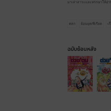
มาเล่าสาระและหรรษาให้อ่านก
ตลก
ย้อนยุค/พีเรียด
เร
ฉบับย้อนหลัง