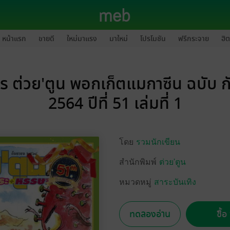
หน้าแรก
ขายดี
ใหม่มาแรง
มาใหม่
โปรโมชัน
ฟรีกระจาย
ฮิต
ร ต่วย'ตูน พอกเก็ตแมกาซีน ฉบับ 
2564 ปีที่ 51 เล่มที่ 1
โดย
รวมนักเขียน
สำนักพิมพ์
ต่วย'ตูน
หมวดหมู่
สาระบันเทิง
ทดลองอ่าน
ซื้