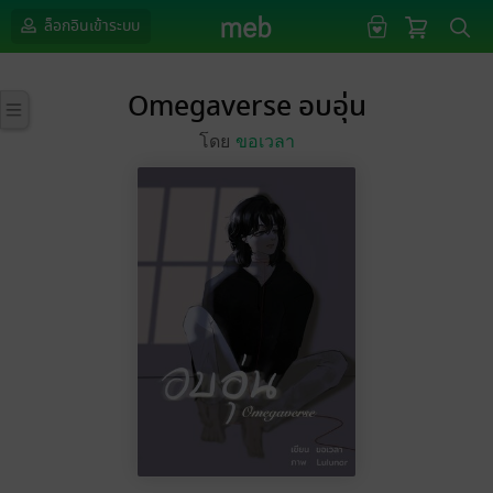
ล็อกอินเข้าระบบ
Omegaverse อบอุ่น
โดย
ขอเวลา