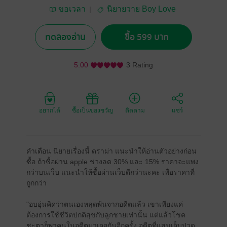
ขอเวลา
นิยายวาย Boy Love
/ Yaoi
ทดลองอ่าน
ซื้อ 599 บาท
5.00
3 Rating
อยากได้
ซื้อเป็นของขวัญ
ติดตาม
แชร์
คำเตือน นิยายเรื่องนี้ ดราม่า แนะนำให้อ่านตัวอย่างก่อน
ซื้อ ถ้าซื้อผ่าน apple ช่วงลด 30% และ 15% ราคาจะแพง
กว่าบนเว็บ แนะนำให้ซื้อผ่านเว็บดีกว่านะคะ เพื่อราคาที่
ถูกกว่า
"อบอุ่นคิดว่าตนเองหลุดพ้นจากอดีตแล้ว เขาเพียงแค่
ต้องการใช้ชีวิตปกติสุขกับลูกชายเท่านั้น แต่แล้วโชค
ชะตาก็พาคนในอดีตมาเจอกันอีกครั้ง อดีตที่แสนเจ็บปวด