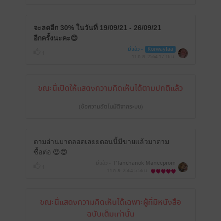
จะลดอีก 30% ในวันที่ 19/09/21 - 26/09/21
อีกครั้งนะคะ😊
มีแล้ว -
Korwaylaa
1
11 ก.ย. 2564
17:16 น.
ขณะนี้เปิดให้แสดงความคิดเห็นได้ตามปกติแล้ว
(ข้อความอัตโนมัติจากระบบ)
ตามอ่านมาตลอดเลยยตอนนี้มีขายแล้วมาตาม
ซื้อต่อ 😍😍
มีแล้ว -
T'Tanchanok Maneeprom
1
11 ก.ย. 2564
5:56 น.
ขณะนี้แสดงความคิดเห็นได้เฉพาะผู้ที่มีหนังสือ
ฉบับเต็มเท่านั้น