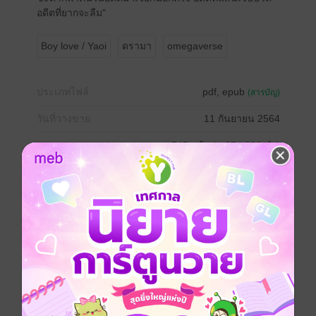
อดีตที่ยากจะลืม"
Boy love / Yaoi
ดรามา
omegaverse
ประเภทไฟล์
pdf, epub
(สารบัญ)
วันที่วางขาย
11 กันยายน 2564
ความยาว
745 หน้า (≈ 274,380 คำ)
ราคาปก
599 บาท
เรื่องที่คุณน่าจะสนใจ