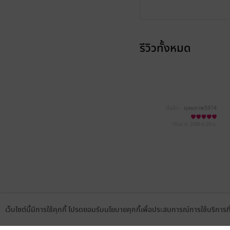
รีวิวทั้งหมด
มีแล้ว -
ดุลยภาพ5974
10 เม.ย. 2569
4:20 น.
เว็บไซต์นี้มีการใช้คุกกี้ โปรดยอมรับนโยบายคุกกี้เพื่อประสบการณ์การใช้บริการ
Language
ดาวน์โหลดแอป
เลือกหมวดหมู่
บริการช