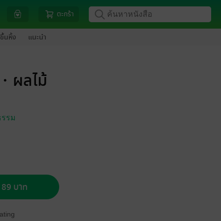
ตะกร้า
ขึ้นหิ้ง
แนะนำ
ัก・ผลไม้
ธรรม
อ 89 บาท
ating