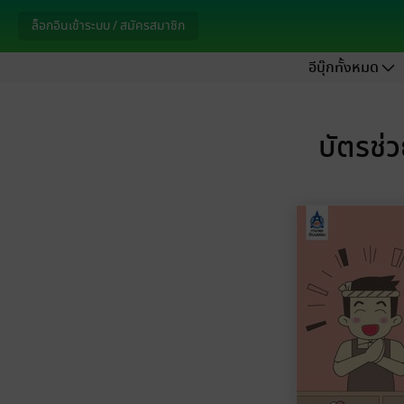
ล็อกอินเข้าระบบ / สมัครสมาชิก
อีบุ๊กทั้งหมด
บัตรช่ว