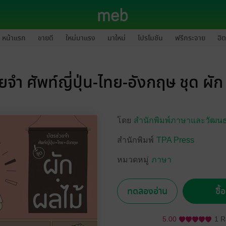
หน้าแรก
ขายดี
ใหม่มาแรง
มาใหม่
โปรโมชัน
ฟรีกระจาย
ฮิต
ยจำ ศัพท์ญี่ปุ่น-ไทย-อังกฤษ ชุด ผ
โดย
สำนักพิมพ์ภาษาและวัฒน
สำนักพิมพ์
TPA Press
หมวดหมู่
ภาษา
ทดลองอ่าน
ซื้
5.00
1 R