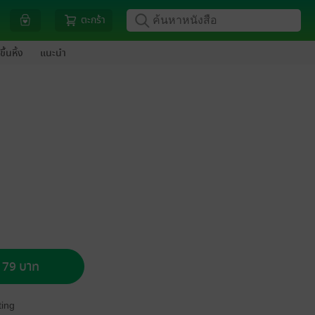
ตะกร้า
ขึ้นหิ้ง
แนะนำ
อ 79 บาท
ing