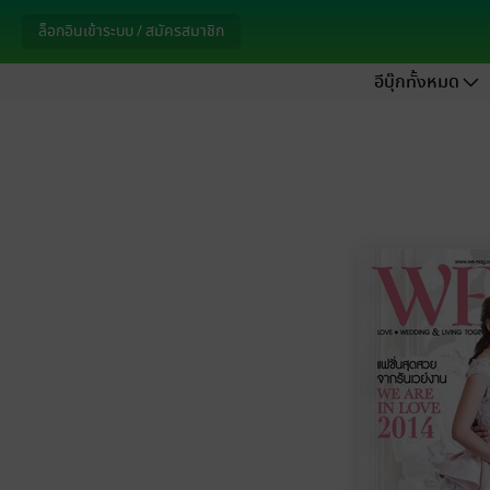
ล็อกอินเข้าระบบ / สมัครสมาชิก
อีบุ๊กทั้งหมด