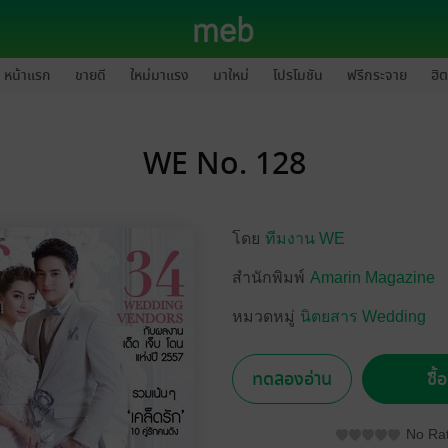
หน้าแรก
ขายดี
ใหม่มาแรง
มาใหม่
โปรโมชัน
ฟรีกระจาย
ฮิต
WE No. 128
โดย
ทีมงาน WE
สำนักพิมพ์
Amarin Magazine
หมวดหมู่
นิตยสาร Wedding
ทดลองอ่าน
ซื้
No Rat