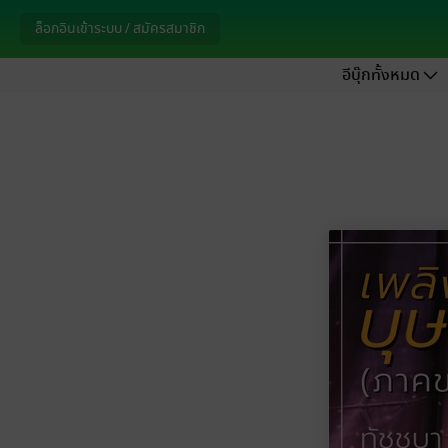
ล็อกอินเข้าระบบ / สมัครสมาชิก
อีบุ๊กทั้งหมด