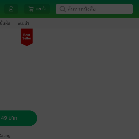
ตะกร้า
ขึ้นหิ้ง
แนะนำ
อ 49 บาท
Rating