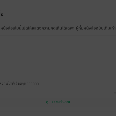
้ง
หนังสือเล่มนี้เปิดให้แสดงความคิดเห็นได้เฉพาะผู้ที่มีหนังสือฉบับเต็มเท่าน
งานไรท์เรื่อยๆน้าาาาาา
2
ดู 1 ความเห็นย่อย