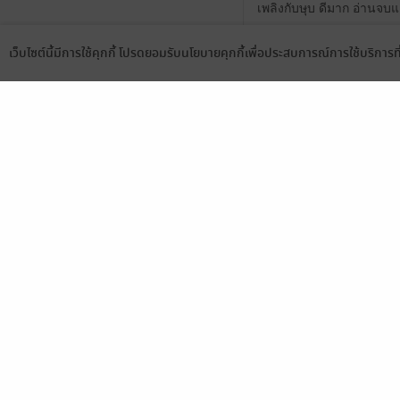
เพลิงกับษุบ ดีมาก อ่านจบ
0
เว็บไซต์นี้มีการใช้คุกกี้ โปรดยอมรับนโยบายคุกกี้เพื่อประสบการณ์การใช้บริการ
Language
ดาวน์โหลดแอป
ไม่ผิดหวัง ตามมาตั้งแต่ภา
เขียนต่อ
1
ขอบคุณมากๆ จบแบบแฮปปี
2
มีแล้ว -
yingying8775