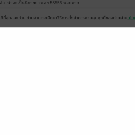
แล้ว
น่าจะเป็นนิยายยาวเลย 55555 ชอบมาก
2
ที่ดีที่สุดของท่าน ท่านสามารถศึกษาวิธีการตั้งค่าการควบคุมคุกกี้ของท่านผ่าน
นโยบ
ดู 1 ความเห็นย่อย
คแรกที่ให้อ่านฟรีล่ะ คิดแล้วว่าควรมีภาคต่อ แล้วก็สนุกอย่างที่คิดจริงๆ ข
ดู 2 ความเห็นย่อย
้ล่ะ บายใจ
2
ดู 1 ความเห็นย่อย
มีแล้ว -
Ninthofsep
มีแล้ว -
B271568
มีแล้ว -
13 ต.ค. 2565
20:23 น.