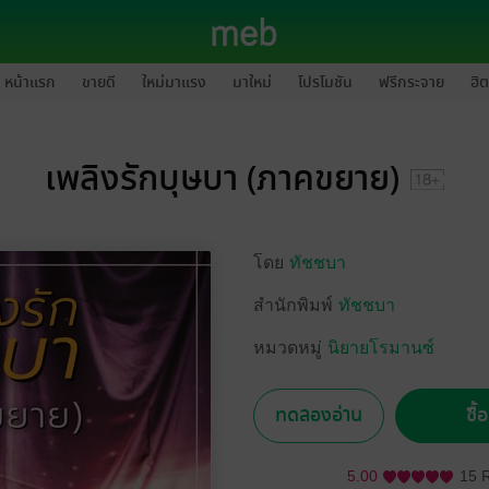
หน้าแรก
ขายดี
ใหม่มาแรง
มาใหม่
โปรโมชัน
ฟรีกระจาย
ฮิต
เพลิงรักบุษบา (ภาคขยาย)
โดย
ทัชชบา
สำนักพิมพ์
ทัชชบา
หมวดหมู่
นิยายโรมานซ์
ทดลองอ่าน
ซื้
5.00
15 