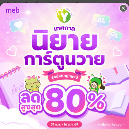
ธอ รู้เพียงว่าเขาคือคนที่เธอคะนึงหาทุกลมหายใจ
รู้เรื่องก่อน นายยังเล่าไม่จบเลย”
นลืมเจ็บไปเองแหละ”
ะสูงกว่า แนะนำซื้อผ่านหน้าเว็บ mebmarket.com นะคะ