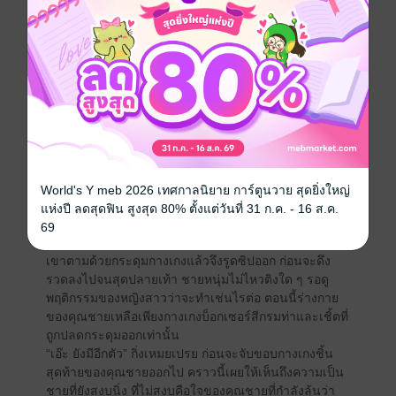
นี้คุณชายเริ่มนึกสนุกกับหญิงสาวขี้เมาคนนี้แล้วสิ
เมื่อปลดเปลื่องเสื้อเชิ้ตแหวกออกก็เห็นแผ่นอกแน่นกำยำที่
เต็มไปด้วยมัดกล้ามเย้ายวนใจ หญิงสาวยื่นมือบางไปสัมผัส
อย่างกล้า ๆ กลัว ๆ ไม่รู้ว่าต้องทำอย่างไรต่อ
“อะ แล้วยังไงต่อดี ทีนี่” คุณชายที่อยู่ใต้ร่างถามขึ้น
เธอเงียบไม่ตอบ พยายามเพ่งมองตัวโอนอ่อน
“ทำเป็นมั้ยเราน่ะ” เขาถามด้วยน้ำเสียงเย้ยหยัน แต่นิ่ง
เรียบตามสไตล์เขา
“อย่ามาดูถูกเหมย!”
คุณชายลดแขนที่อยู่เหนือศีรษะลดเพื่อจะมาจับให้เธอกลับ
มานอนดี ๆ แต่แล้ว...
World's Y meb 2026 เทศกาลนิยาย การ์ตูนวาย สุดยิ่งใหญ่
“อย่าเอามือลงมา! บอกให้เอาไว้แบบนั้น”
แห่งปี ลดสุดฟิน สูงสุด 80% ตั้งแต่วันที่ 31 ก.ค. - 16 ส.ค.
“เฮ้อ...โอเค” เขาถึงกับถอนหายใจมองบนตอบกลับไป
69
คราวนี้หญิงสาวลดตัวถอยร่นลงมาแล้วเริ่มปลดเข็มของ
เขาตามด้วยกระดุมกางเกงแล้วจึงรูดซิปออก ก่อนจะดึง
รวดลงไปจนสุดปลายเท้า ชายหนุ่มไม่ไหวติงใด ๆ รอดู
พฤติกรรมของหญิงสาวว่าจะทำเช่นไรต่อ ตอนนี้ร่างกาย
ของคุณชายเหลือเพียงกางเกงบ็อกเซอร์สีกรมท่าและเชิ้ตที่
ถูกปลดกระดุมออกเท่านั้น
“เอ๊ะ ยังมีอีกตัว” กิ่งเหมยเปรย ก่อนจะจับขอบกางเกงชิ้น
สุดท้ายของคุณชายออกไป คราวนี้เผยให้เห็นถึงความเป็น
ชายที่ยังสงบนิ่ง ที่ไม่สงบคือใจของคุณชายที่กำลังลุ้นว่า