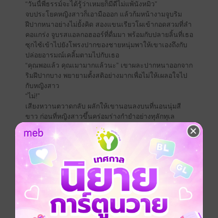
“วันนี้พี่ธรรม์จะได้รู้ว่าเหมยก็มีดีไม่แพ้นังหมิว”
จบประโยคหญิงสาวก็เอามือออก แล้วก้มหน้างามจูบริม
ฝีปากหนาอย่างไม่ยั้งคิด สองแขนเรียวโผเข้ากอดสวมที่ลำ
คอแกร่ง จูบรสแอลกอฮออร์ที่ดื่มมา พร้อมกับปลายลิ้นที่เธอ
ซุกไซ้เข้าไปยังโพรงปากของชายหนุ่มพาให้เขาเองถึงกับ
ปล่อยอารมณ์เคลิ้มตามไปกับเธอ
“คุณพอแล้ว คุณเมามากแล้วนะ” เขาผละปากหนาออกจาก
ริมฝีปากบาง พยายามตั้งสติอย่างมากเพื่อไม่ให้เผลอใจไป
กับหญิงสาว
“ไม่!”
เสียงหวานตวาดกลับ ผลักให้เขานอนลงบนที่นอนนุ่มสี
ขาว ก่อนที่หญิงสาวขึ้นคร่อมร่างกำยำอย่างทุลักทุเล
“เฮ้ย คุณ จะทำอะไร”
หญิงสาวไม่ตอบ ก้มลงมาจูบซุกไซ้ไปที่ลำคอแกร่งของเขา
“คุณพอได้แล้ว” เขาพยายามผลักเธออีกครั้ง คราวนี้กิ่งเหม
ยยันตัวเองขึ้นนั่ง หากก็ยังไม่ลุกออกจากตัวร่างหนา
“เหมยจำได้ที่อ่านเจอว่าต้องทำแบบนี้” คนเมาปลดกระดุม
เสื้อของเขาออกอย่างสะเปะสะปะ
“นี่คุณ”
“อยู่เฉย ๆ สิ ยกมือขึ้นเลย ยกเอาไว้!” เธอจับแขนให้ชูขึ้น
เหนือศีรษะ แล้วกลับมาจัดการกับเสื้อเชิ้ตของเขาต่อ ตอน