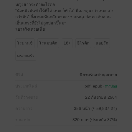
หญิงสาวจะทำอะไรต่อ
“นังหมิวมันทำให้พี่ได้ เหมยก็ทำได้ พี่คอยดูนะว่าเหมยเก่ง
กว่ามัน” กิ่งเหมยหันกลับมามองชายหนุ่มก่อนจะจับส่วน
เอ็นแกร่งที่ยังไม่ถูกปลุกขึ้นมา
‘เอาจริงเหรอเนี่ย’
โรมานซ์
โรแมนติก
18+
อีโรติก
แอบรัก
ครอบครัว
ซีรีส์
นิยามรักฉบับคุณชาย
ประเภทไฟล์
pdf, epub
(สารบัญ)
วันที่วางขาย
22 กันยายน 2564
ความยาว
356 หน้า (≈ 59,837 คำ)
ราคาปก
320 บาท (ประหยัด 37%)