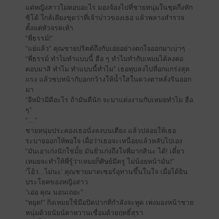
แต่หญิงสาวไม่ตอบอะไร มองจ้องไปที่ชายหนุ่มในชุดกึ่งทัก
ซิโด้ ใกล้เคียงชุดว่าที่เจ้าบ่าวของเธอ แล้วพลางสำรวจ
ตั้งแต่หัวจรดเท้า
“พี่ธรรม์!”
“แย่แล้ว” คุณชายปริตต์ถึงกับเอ่ยอย่างตกใจออกมาเบาๆ
“พี่ธรรม์ ทำไมทำแบบนี้ ฮือ ๆ ทำไมทำกับเหมยได้ลงคอ
ตอบมาสิ ทำไม ทำแบบนี้ทำไม” เธอทุบลงไปที่อกแกร่งสุด
แรง แล้วซบหน้ากับอกกว้างให้น้ำใสในดวงตาหลั่งรินออก
มา
“อีหมิวมีดีอะไร ถ้ามันดีนัก จะมาแต่งงานกับเหมยทำไม ฮือ
ๆ”
“…”
ชายหนุ่มประคองเธอนั่งลงบนเตียง แล้วปล่อยให้เธอ
ระบายออกให้พอใจ เผื่อว่าเธอจะเหนื่อยแล้วหลับไปเอง
“มันเอาเก่งนักใช่มั้ย มันยั่วเก่งถึงใจพี่มากสินะ ได้! เดี๋ยว
เหมยจะทำให้พี่รู้ว่าเหมยก็ศิษย์มีครู ไม่น้อยหน้ามัน!”
‘โอ้ว...ไม่นะ’ คุณชายมาดเซอร์อุทานขึ้นในใจ เมื่อได้ยิน
ประโยคของหญิงสาว
“เอ่อ คุณ นอนเถอะ”
“หยุด!” กิ่งเหมยใช้มือปิดปากที่กำลังจะพูด เพ่งมองหน้าชาย
หนุ่มด้วยนัยน์ตาหวานเชื่อมด้วยฤทธิ์สุรา