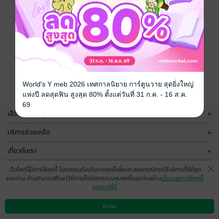
World's Y meb 2026 เทศกาลนิยาย การ์ตูนวาย สุดยิ่งใหญ่
แห่งปี ลดสุดฟิน สูงสุด 80% ตั้งแต่วันที่ 31 ก.ค. - 16 ส.ค.
69
เลือกหมวดหมู่
+
บริการช่วยเหลือ
+
เกี่ยวกับเรา
+
กลุ่มธุรกิจในเครือ
+
เว็บไซต์นี้มีการใช้คุกกี้ โปรดยอมรับนโยบายคุกกี้เพื่อประสบการณ์การใช้บริการที่ดีที่สุด
ของท่าน ท่านสามารถศึกษาวิธีการตั้งค่าการควบคุมคุกกี้ของท่านผ่าน
นโยบายการใช้คุกกี้
ของเราที่นี่
ตกลง
ดาวน์โหลดแอป
วิธีการใช้งาน
ติดต่อเรา