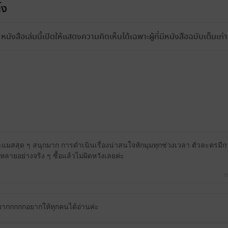
้ง
หนังสือเล่มนี้เปิดให้แสดงความคิดเห็นได้เฉพาะผู้ที่มีหนังสือฉบับเต็มเท่าน
รจะแมสสุด ๆ สนุกมาก การดำเนินเรื่องน่าสนใจหักมุมทุกช่วงเวลา ตัวละครมี
ด้หลายอย่างจริง ๆ ซื้อแล้วไม่ผิดหวังเลยค่ะ
18
ุกมากกกกกอยากให้ทุกคนได้อ่านค่ะ