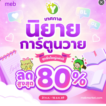
ลด
จากราคาปก 440 บาท
16
%
เหลือเพียง 369 บาท
ิ่งคบกันได้ไม่นาน แต่เมื่อออกจากร้านอาหารกลับถูกคนรู้จักที่ไม่เจอหน้า
ับอีกฝ่าย ทำไมถึงมาฆ่าเขาทั้งที่เรารู้จักกันเพียงผิวเผิน
คอของคนร้ายไว้ได้และกระชากออกมาทำให้วาฬย้อนเวลากลับมาสิบปีก่อนจะเกิ
่างเพื่อหยุดฆาตกรคนนี้!
 เชิญทางนี้!