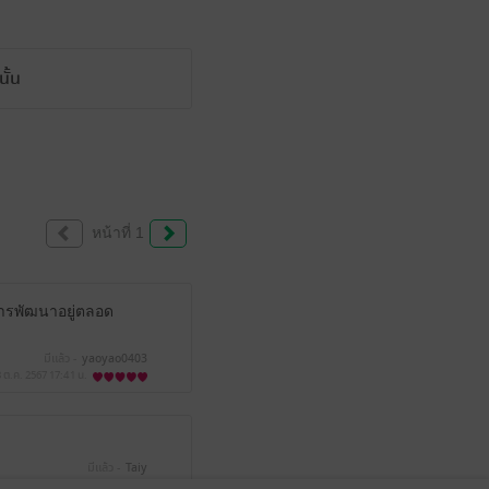
ั้น
หน้าที่ 1
การพัฒนาอยู่ตลอด
มีแล้ว -
yaoyao0403
 ต.ค. 2567
17:41 น.
มีแล้ว -
Taiy
4 ต.ค. 2567
17:25 น.