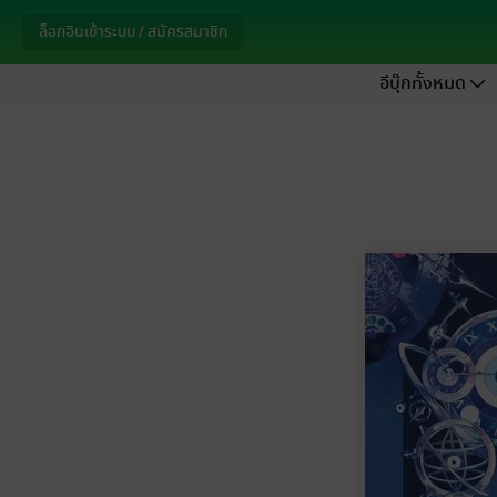
ล็อกอินเข้าระบบ / สมัครสมาชิก
อีบุ๊กทั้งหมด