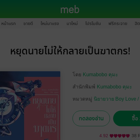
หน้าแรก
ขายดี
ใหม่มาแรง
มาใหม่
โปรโมชัน
ฟรีกระจาย
ฮิต
หยุดนายไม่ให้กลายเป็นฆาตกร!
โดย
Kumabobo คุมะ
สำนักพิมพ์
Kumabobo คุมะ
หมวดหมู่
นิยายวาย Boy Love /
ทดลองอ่าน
ซื้
4.92
38 