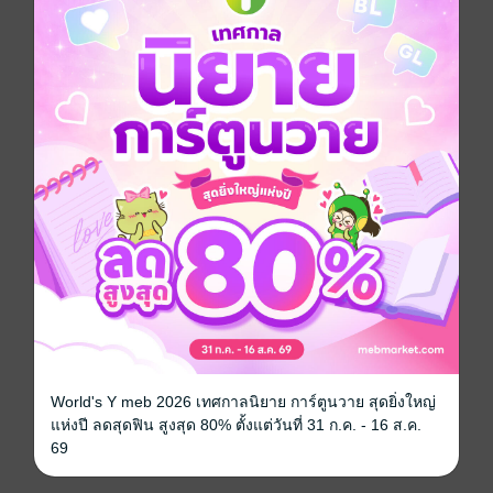
เอ้า ! คุณลูกค้าคะ ทำไมทำอย่างนี้เล่า แล้วจะให้อินเลิฟกับ
ลูกค้าตัวเองมันก็ไม่ไหวน๊า
เสียจรรยาบรรณหมด !
งานนี้ลูกค้าก็ตามจีบ เจ้าของบริษัทก็หนีน่าดู แต่ลูกค้าทั้ง
หล่อทั้งตามใจขนาดนี้ นางเอกของเราจะไหวมั้ยหนออ
ออ…
...................................................................
เรื่องนี้มาพร้อมกับความหวานน่ารัก โรแมนติกคอเมดี้
สบาย ๆ เหมือนเคย เปรี้ยวนิด ๆ หวานหน่อย ๆ รับรองว่า
โควิดนี้จะได้อมยิ้มตลอดทั้งวันแน่นอน
เรื่องนี้เคยตีพิมพ์กับสำนักพิมพ์มันดีนะคะ แต่ว่าทางปาย
เอามาแก้ไขปรับปรุง ปรับไปปรับมาจนแทบจะเหมือน
เขียนเรื่องใหม่ งงมาก ปรับยังไงให้เหมือนเขียนใหม่ 555
แทบจะเอามาแต่โครงเรื่อง แงววววว
World's Y meb 2026 เทศกาลนิยาย การ์ตูนวาย สุดยิ่งใหญ่
ยังไงก็ฝาก คุณวัฒน์กับคุณวาวไว้ในอ้อมอกอ้อมใจด้วยนะ
แห่งปี ลดสุดฟิน สูงสุด 80% ตั้งแต่วันที่ 31 ก.ค. - 16 ส.ค.
คะ ^^
69