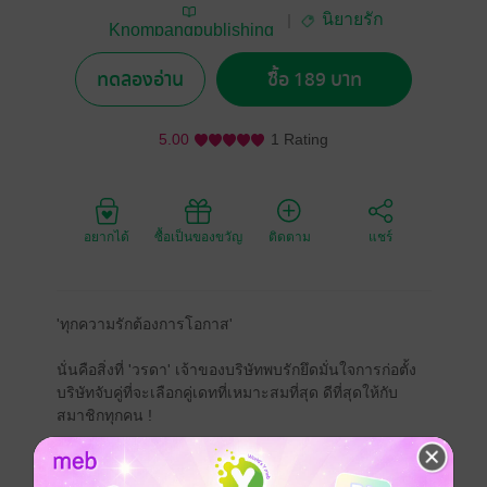
นิยายรัก
Knompangpublishing
ทดลองอ่าน
ซื้อ 189 บาท
5.00
1 Rating
อยากได้
ซื้อเป็นของขวัญ
ติดตาม
แชร์
'ทุกความรักต้องการโอกาส'
นั่นคือสิ่งที่ 'วรดา' เจ้าของบริษัทพบรักยึดมั่นใจการก่อตั้ง
บริษัทจับคู่ที่จะเลือกคู่เดทที่เหมาะสมที่สุด ดีที่สุดให้กับ
สมาชิกทุกคน !
แต่ความซวยดันบังเกิดตอนที่ ‘ณวัฒน์’ ลูกค้าหนุ่มคมเข้ม
ดันมาหลงรักเธอเสียอย่างนั้น