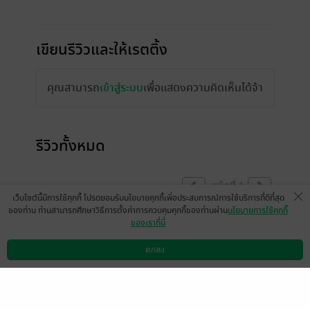
เขียนรีวิวและให้เรตติ้ง
คุณสามารถ
เข้าสู่ระบบ
เพื่อแสดงความคิดเห็นได้จ้า
รีวิวทั้งหมด
หน้าที่ 1
เว็บไซต์นี้มีการใช้คุกกี้ โปรดยอมรับนโยบายคุกกี้เพื่อประสบการณ์การใช้บริการที่ดีที่สุด
ของท่าน ท่านสามารถศึกษาวิธีการตั้งค่าการควบคุมคุกกี้ของท่านผ่าน
นโยบายการใช้คุกกี้
ของเราที่นี่
แสดงสปอยล์
ตกลง
ดาวน์โหลดแอป
วิธีการใช้งาน
ติดต่อเรา
มีแล้ว -
fb-10218768300135445
1
26 ธ.ค. 2567
11:42 น.