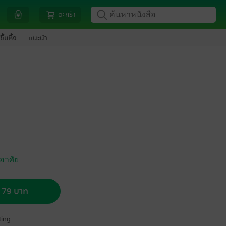
ตะกร้า
ขึ้นหิ้ง
แนะนำ
่อาศัย
อ 79 บาท
ing