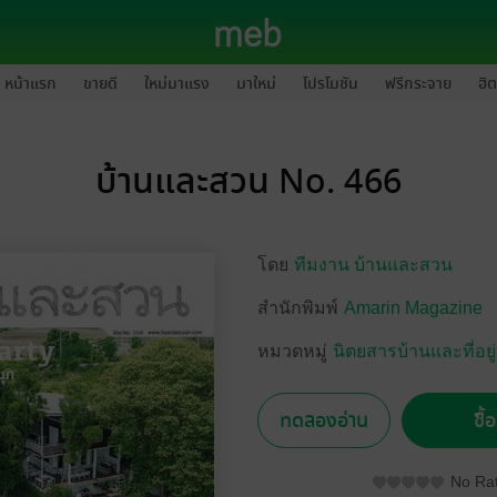
หน้าแรก
ขายดี
ใหม่มาแรง
มาใหม่
โปรโมชัน
ฟรีกระจาย
ฮิต
บ้านและสวน No. 466
โดย
ทีมงาน บ้านและสวน
สำนักพิมพ์
Amarin Magazine
หมวดหมู่
นิตยสารบ้านและที่อยู
ทดลองอ่าน
ซื้
No Rat