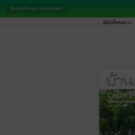
ล็อกอินเข้าระบบ / สมัครสมาชิก
อีบุ๊กทั้งหมด