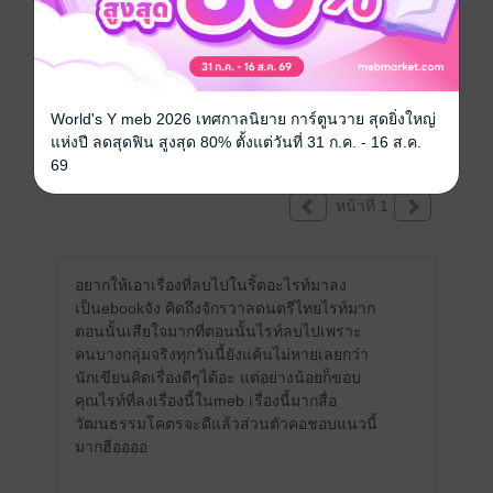
คุณสามารถ
เข้าสู่ระบบ
เพื่อแสดงความคิดเห็นได้จ้า
World's Y meb 2026 เทศกาลนิยาย การ์ตูนวาย สุดยิ่งใหญ่
รีวิวทั้งหมด
แห่งปี ลดสุดฟิน สูงสุด 80% ตั้งแต่วันที่ 31 ก.ค. - 16 ส.ค.
69
หน้าที่ 1
อยากให้เอาเรื่องที่ลบไปในริ้ดอะไรท์มาลง
เป็นebookจัง คิดถึงจักรวาลดนตรีไทยไรท์มาก
ตอนนั้นเสียใจมากที่ตอนนั้นไรท์ลบไปเพราะ
คนบางกลุ่มจริงทุกวันนี้ยังแค้นไม่หายเลยกว่า
นักเขียนคิดเรื่องดีๆได้อะ แต่อย่างน้อยก็ขอบ
คุณไรท์ที่ลงเรื่องนี้ในmeb เรื่องนี้มากสื่อ
วัฒนธรรมโคตรจะดีแล้วส่วนตัวคอชอบแนวนี้
มากฮืออออ