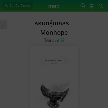
ล็อกอินเข้าระบบ
หอมกรุ่นเกสร |
Monhope
โดย
ฮะหมีง์