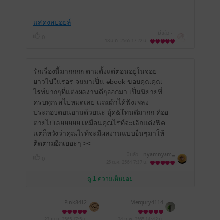
แสดงสปอยล์
มีแล้ว -
0
18 ม.ค. 2565
17:22 น.
รักเรื่องนี้มากกกก ตามตั้งแต่ตอนอยู่ในจอย
ยาวไปในรอร จนมาเป็น ebook ขอบคุณคุณ
ไรท์มากๆที่แต่งผลงานดีๆออกมา เป็นนิยายที่
ครบทุกรสไปหมดเลย เเถมถ้าได้ฟังเพลง
ประกอบตอนอ่านด้วยนะ มู้ด&โทนดีมากก คืออ
ตายไปเลยยยยย เหมือนคุณไรท์จะเลิกแต่งฟิค
เเต่ก็หวังว่าคุณไรท์จะมีผลงานแบบอื่นๆมาให้
ติดตามอีกเยอะๆ ><
มีแล้ว -
nyamnyam,,,
0
25 ต.ค. 2564
7:37 น.
ดู 1 ความเห็นย่อย
Pink8412
Merqury4114
23 เม.ย. 2565
17:5 น.
24 ก.พ. 2565
14:42 น.