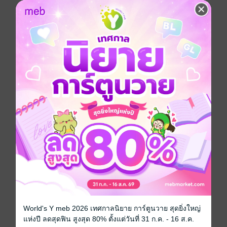
ฮิวแมนดราม่าวัยว้าวุ่นของเหล่าสรรพสัตว์ทวีความเข้ม
ข้นขึ้นแล้ว!!
การ์ตูนญี่ปุ่น
ดรามา
สืบสวน / นักสืบ
โรงเรียน
ซีรีส์
Beastars บีสตาร์
ประเภทไฟล์
pdf
วันที่วางขาย
07 ตุลาคม 2564
ความยาว
204 หน้า
ราคาปก
135 บาท (ประหยัด 26%)
สนใจเวอร์ชันกระดาษ เชิญทางนี้!
World's Y meb 2026 เทศกาลนิยาย การ์ตูนวาย สุดยิ่งใหญ่
เวอร์ชันกระดาษมีวางขายที่เว็บไซต์สำนัก
แห่งปี ลดสุดฟิน สูงสุด 80% ตั้งแต่วันที่ 31 ก.ค. - 16 ส.ค.