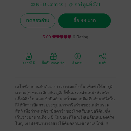
NED Comics
การ์ตูนทั่วไป
ทดลองอ่าน
ซื้อ 99 บาท
5.00
6 Rating
อยากได้
ซื้อเป็นของขวัญ
ติดตาม
แชร์
เลโกซีสาบานกับตัวเองว่าจะเข้มแข็งขึ้น เพื่อทำให้ฮารุมี
ความสุข ขณะเดียวกัน ลูอิสก็ขึ้นครองตำแหน่งหัวหน้า
แก็งค์สิงโต และเข้ายึดอำนาจในตลาดมืด อีกด้านหนึ่งนั้น
ก็ได้มีการเปิดการประชุมสภาหารือร่วมของเหล่าสรรพ
สัตว์ เพื่อกำหนดตัว "บีสตาร์" ของโรงเรียนเชอรีตัน ซึ่ง
เว้นว่างมานานถึง 5 ปี ในขณะที่โลกเริ่มเปลี่ยนแปลงครั้ง
ใหญ่ เงาปริศนาบางอย่างได้คืบคลานเข้าหาเลโกซี..!!