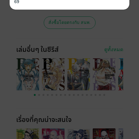
พิมพ์ จะไม่มีขายโดย MEB นะจ๊ะ สามารถสั่ง
69
ซื้อ หรือติดต่อคนขายโดยตรงเลยจ้ะ
สั่งซื้อโดยตรงกับ สนพ.
เล่มอื่นๆ ในซีรีส์
ดูทั้งหมด
เรื่องที่คุณน่าจะสนใจ