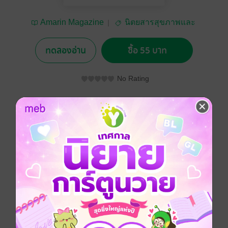
Amarin Magazine
นิตยสารสุขภาพและ
อาหาร
ทดลองอ่าน
ซื้อ 55 บาท
No Rating
อยากได้
ซื้อเป็นของขวัญ
ติดตาม
แชร์
HEALTH & CUISINE No.176
ประเภทไฟล์
pdf
วันที่วางขาย
03 สิงหาคม 2558