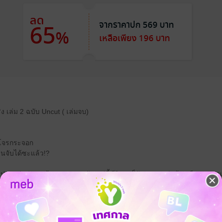
ลด
จากราคาปก 569 บาท
65
%
เหลือเพียง 196 บาท
ิง เล่ม 2 ฉบับ Uncut ( เล่มจบ)
ป็นโจรกระจอก
ดนจับได้ซะแล้ว!?
ได้โปรดอย่าส่งผมเข้าคุกเลยนะครับ แค่นี้ชีวิตผมก็รันทดพออยู่แล้ว...ฮือๆๆ...
างเลย ผมผิดไปแล้วครับ”
ุกอย่าง?”