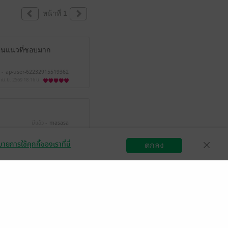
หน้าที่ 1
ป็นแนวที่ชอบมาก
 -
ap-user-62232915519362
 เม.ย. 2569
18:16 น.
มีแล้ว -
masasa
 ม.ค. 2566
13:59 น.
ายการใช้คุกกี้ของเราที่นี่
ตกลง
สมัครขายอีบุ๊ก
วิธีการใช้งาน
ติดต่อเรา
กันได้