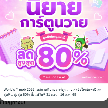
ขโมยหัวใจ’ ใครสักคน”
ข้ม
ลักขโมยหัวใจไปซะอย่างนั้น!?
 ครั้งแรกที่เจอกันก็แบบนี้ คราวนี้ขโมยอะไรได้รึยังล่ะ?”
อแมค ไอแพด ไอโฟนของคุณภพ”
ะครับ ฮิ้วววววว”
World's Y meb 2026 เทศกาลนิยาย การ์ตูนวาย สุดยิ่งใหญ่แห่งปี ลด
สุดฟิน สูงสุด 80% ตั้งแต่วันที่ 31 ก.ค. - 16 ส.ค. 69
 เชิญทางนี้!