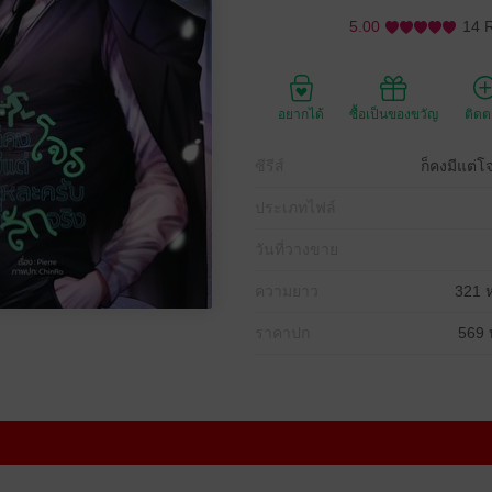
5.00
14 
อยากได้
ซื้อเป็นของขวัญ
ติด
ซีรีส์
ก็คงมีแต่โ
ประเภทไฟล์
วันที่วางขาย
ความยาว
321 ห
ราคาปก
569 