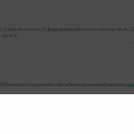
 อ่านไปแล้ว4แสนรอบได้ ยิ่งตอนพิเศษซอกจินน่าจะอ่านล้านรอบได้แล้ว เ
 แนะนำจุ้
มีแล้ว
7
22
ที่ดีที่สุดของท่าน ท่านสามารถศึกษาวิธีการตั้งค่าการควบคุมคุกกี้ของท่านผ่าน
นโยบ
คน ทั้งคุณภพ นายไผ่ ซ็อกจิน เรียกได้ว่า โต๊ดหลับตาจิ้มใครก็ได้ทั้งนั้น
งอนาคต ค่อย ๆ แนะนำให้ป๊ากับม้าของโต๊ดรู้จักโลกใบใหม่ที่ชายกับชายก็รัก
๊ด ช่วยวางแผนการเรียน การฝึกงาน และช่วยเหลือหลาย ๆ อย่าง
่ะ