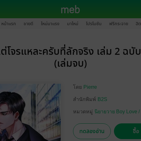
หน้าแรก
ขายดี
ใหม่มาแรง
มาใหม่
โปรโมชัน
ฟรีกระจาย
ฮิต
ต่โจรแหละครับที่ลักจริง เล่ม 2 ฉบ
(เล่มจบ)
โดย
Pierre
สำนักพิมพ์
B2S
หมวดหมู่
นิยายวาย Boy Love /
ทดลองอ่าน
ซื้