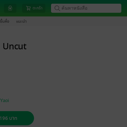
ตะกร้า
ขึ้นหิ้ง
แนะนำ
ับ Uncut
 Yaoi
อ 196 บาท