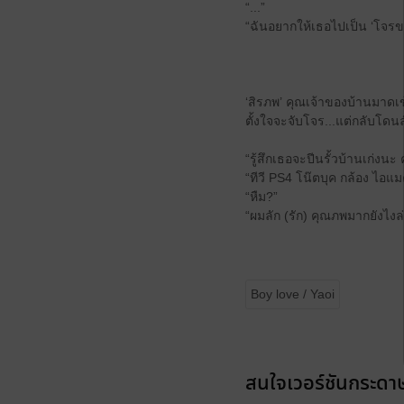
“...”
“ฉันอยากให้เธอไปเป็น ‘โจร
‘สิรภพ’ คุณเจ้าของบ้านมาดเ
ตั้งใจจะจับโจร...แต่กลับโดน
“รู้สึกเธอจะปีนรั้วบ้านเก่งนะ
“ทีวี PS4 โน๊ตบุค กล้อง ไ
“หืม?”
“ผมลัก (รัก) คุณภพมากยังไงล่
Boy love / Yaoi
สนใจเวอร์ชันกระดาษ