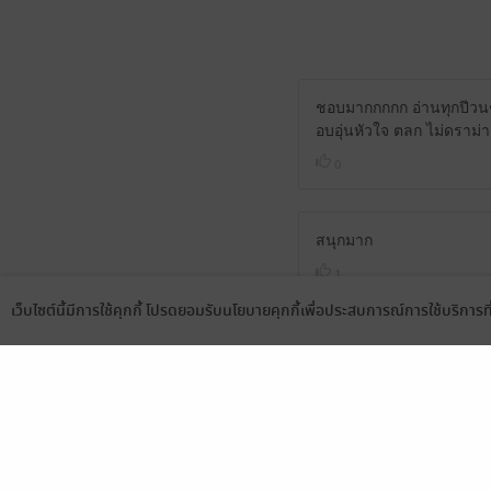
ชอบมากกกกก อ่านทุกปีวนๆ
อบอุ่นหัวใจ ตลก ไม่ดราม่า
0
สนุกมาก
1
เว็บไซต์นี้มีการใช้คุกกี้ โปรดยอมรับนโยบายคุกกี้เพื่อประสบการณ์การใช้บริการ
Language
ดาวน์โหลดแอป
หนุ่ม ๆ ในเรื่องนี้หล่อทุก
แต่คุณภพที่รักและมีการมอ
และสร้างอนาคตที่ดีให้โต
ดีขนาดนี้ ก็ควรจะรักแล้วล