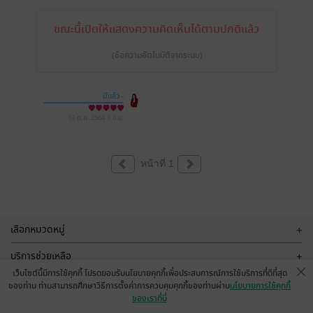
ขณะนี้เปิดให้แสดงความคิดเห็นได้ตามปกติแล้ว
(ข้อความอัตโนมัติจากระบบ)
มีแล้ว -
Fangfang KhunKani
t KS
13 ต.ค. 2564
1:0 น.
หน้าที่ 1
เลือกหมวดหมู่
+
บริการช่วยเหลือ
+
เว็บไซต์นี้มีการใช้คุกกี้ โปรดยอมรับนโยบายคุกกี้เพื่อประสบการณ์การใช้บริการที่ดีที่สุด
เกี่ยวกับเรา
+
ของท่าน ท่านสามารถศึกษาวิธีการตั้งค่าการควบคุมคุกกี้ของท่านผ่าน
นโยบายการใช้คุกกี้
ของเราที่นี่
กลุ่มธุรกิจในเครือ
+