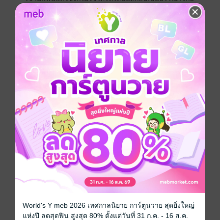
สาวสวยของห้องสมุดอย่างไพลิน เธอจึงพยายามตัดใจและ
ตีตัวออกห่างจากเขาเพราะไม่อยากไปยุ่งกับคนมีเจ้าของ
แต่เมื่อวันนึงหมอเตชินถูกหักอกทำให้เขาอยากลองเปิดใจ
คบกับว่านหอมดูซักครั้งเพราะเขาก็รู้สึกดีกับเธอเช่นกัน
เรื่องราวจะเป็นอย่างไรต่อไปสามารถติดตามอ่านได้ใน
นิยาย เรื่อง dear doctor คุณหมอที่รัก
ประเภทไฟล์
pdf, epub
(สารบัญ)
วันที่วางขาย
12 ตุลาคม 2564
ความยาว
133 หน้า (≈ 26,121 คำ)
ราคาปก
149 บาท (ประหยัด 40%)
เรื่องที่คุณน่าจะสนใจ
World's Y meb 2026 เทศกาลนิยาย การ์ตูนวาย สุดยิ่งใหญ่
แห่งปี ลดสุดฟิน สูงสุด 80% ตั้งแต่วันที่ 31 ก.ค. - 16 ส.ค.