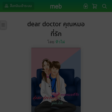
ล็อกอินเข้าระบบ
dear doctor คุณหมอ
ที่รัก
โดย
ทิวไผ่