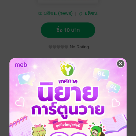
มติชน (news)
มติชน
ซื้อ 10 บาท
No Rating
อยากได้
ซื้อเป็นของขวัญ
ติดตาม
แชร์
หนังสือพิมพ์มติชน วันพุธที่ 13 ตุลาคม พ.ศ.2564
ประเภทไฟล์
pdf
วันที่วางขาย
12 ตุลาคม 2564