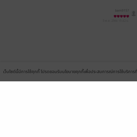
bam9157
5 พ.ย. 2564
15:42 น.
เว็บไซต์นี้มีการใช้คุกกี้ โปรดยอมรับนโยบายคุกกี้เพื่อประสบการณ์การใช้บริการ
Language
ดาวน์โหลดแอป
เลือกหมวดหมู่
บริการช
นิยาย
สมัครขาย
การ์ตูน
สมัครอ่
นิตยสาร
วิธีการใ
ทั่วไป
meb co
หนังสือเสียง
Stamp ค
บุฟเฟต์
Gift Co
เงื่อนไข