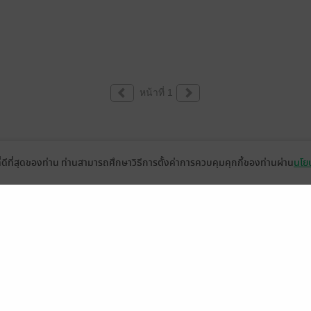
หน้าที่ 1
ที่ดีที่สุดของท่าน ท่านสามารถศึกษาวิธีการตั้งค่าการควบคุมคุกกี้ของท่านผ่าน
นโยบ
่วยเหลือ
เกี่ยวกับเรา
อีบุ๊ก
ข่าวสารและกิจกรรม
านหนังสือ
ติดต่อเรา
ช้งาน
in
ืออะไร?
de คืออะไร?
ในการใช้บริการ