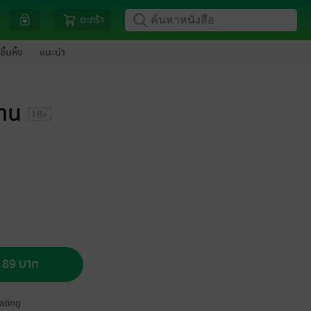
ตะกร้า
ขึ้นหิ้ง
แนะนำ
วาน
อ 89 บาท
ating