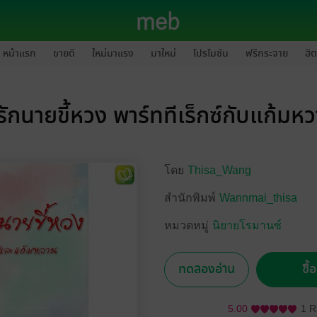
หน้าแรก
ขายดี
ใหม่มาแรง
มาใหม่
โปรโมชัน
ฟรีกระจาย
ฮิต
ักนายขี้หวง พาร์ททีเร็กซ์กับแก้มห
โดย
Thisa_Wang
สำนักพิมพ์
Wannmai_thisa
หมวดหมู่
นิยายโรมานซ์
ทดลองอ่าน
ซื้
5.00
1 R