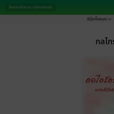
ล็อกอินเข้าระบบ / สมัครสมาชิก
อีบุ๊กทั้งหมด
กลไกร