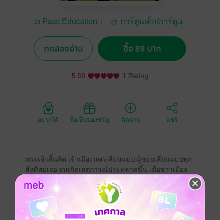
Pass Education
การ์ตูนเด็ก/การ์ตูน
ความรู้
ทดลองอ่าน
ซื้อ 89 บาท
5.00
1 Rating
อยากได้
ซื้อเป็นของขวัญ
ติดตาม
แชร์
พระเจ้าสิ้นคิด เจ้าเมืองนครเลียนแบบ ผู้ชอบเลียนแบบทุก
สิ่งที่พบเจอ จนเกิดเหตุการณ์ประหลาดขึ้น เมื่อชาวเมือง
ทุกคนมีหน้าตาเหมือนพระองค์สร้างความโกลาหลไปทั่ว
แต่ด้วยความฉลาดของเจ้าชายฉงนศักดิ์ จึงทำให้นคร
เลียนแบบกลับมาสงบสุขอีกครั้ง เรื่องราวสนุกสนาน เฮฮา
สอนให้รู้จักคิดพิจารณาให้รอบคอบก่อนจะทำตามผู้อื่น