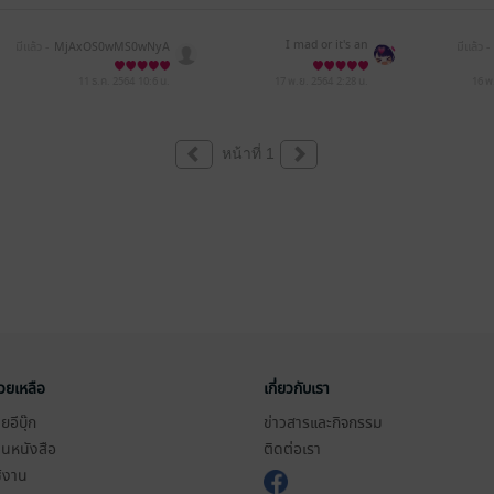
I mad or it's an
มีแล้ว -
MjAxOS0wMS0wNyA
มีแล้ว -
yMDozMjoyNg==
11 ธ.ค. 2564
10:6 น.
17 พ.ย. 2564
2:28 น.
16 พ
หน้าที่ 1
่วยเหลือ
เกี่ยวกับเรา
อีบุ๊ก
ข่าวสารและกิจกรรม
านหนังสือ
ติดต่อเรา
ช้งาน