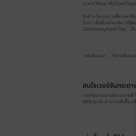
อาหารให้เอย หรือไปขอให้ลูน่า
อีกด้านในระหว่างที่พวกคาซึม
กับข่าวลือที่แพร่สะพัดว่ามีผ
เมืองนักผจญภัยหน้าใหม่ ...ถึ
หนังสือแปล
นิยายญี่ปุ่น
สนใจเวอร์ชันกระดาษ
เวอร์ชันกระดาษมีวางขายที่เ
MEB นะจ๊ะ สามารถสั่งซื้อ ห