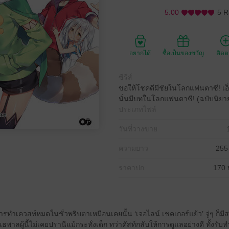
5.00
5 R
อยากได้
ซื้อเป็นของขวัญ
ติด
ซีรีส์
ขอให้โชคดีมีชัยในโลกแฟนตาซี! เอ็ก
นั่นมีบทในโลกแฟนตาซี! (ฉบับนิยา
ประเภทไฟล์
วันที่วางขาย
ความยาว
255
ราคาปก
170 
ารทำเควสท์หมดในชั่วพริบตาเหมือนเคยนั้น ‘เจอไลน์ เชคเกอร์แย้ว’ จู่ๆ ก็
ันธพาลผู้นี้ไม่เคยปรานีแม้กระทั่งเด็ก ทว่าดัสท์กลับให้การดูแลอย่างดี ทั้งรับ