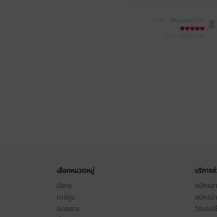
มีแล้ว -
KhunSan7321
2 เม.ย. 2566
6:14 น.
เลือกหมวดหมู่
บริการช
นิยาย
สมัครขาย
การ์ตูน
สมัครอ่
นิตยสาร
วิธีการใ