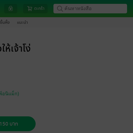
ตะกร้า
ขึ้นหิ้ง
แนะนำ
ห้เจ้าโง่
์อนิแม็ก)
อ 150 บาท