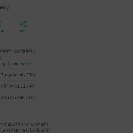
ating
ตาม
แชร์
ซ์ตร้า ขอให้เจ้าโง่
ย)
pdf, epub
(สารบัญ)
17 พฤศจิกายน 2564
 หน้า (≈ 51,115 คำ)
บาท (ประหยัด 11%)
มีสาวน้อยปริศนามาปรากฏตัว
ทำเควสท์อย่างจริงจังเพื่อหาค่า