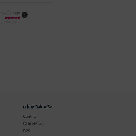
กิตติ โลหารชุน
.ย. 2564
21:3 น.
กลุ่มธุรกิจในเครือ
Central
OfficeMate
B2S