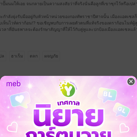
ปั๊มนมให้เอย จนกลายเป็นความสงสัยว่าที่จริงนั่นคือลูกที่เขาซุกไว้หรือเปล่
ะกำลังยุ่งรับมืออยู่กับหัวหน้าหน่วยของกองทัพราชาปีศาจนั้น เมืองแอคเซล
ู้พบเห็นไวท์ดราก้อน!? ขอเชิญพบกับการเผยตัวตนที่แท้จริงของดราก้อนไนท์ผู้สู
งเวลาที่อันธพาลจะต้องรักษาสัญญาที่ให้ไว้กับคู่หูและปกป้องเมืองแอคเซลแล้
แปล
ฮาเร็ม
ตลก
ผจญภัย
 เชิญทางนี้!
ว็บไซต์สำนักพิมพ์ จะไม่มีขายโดย
รือติดต่อคนขายโดยตรงเลยจ้ะ