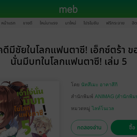
หน้าแรก
ขายดี
ใหม่มาแรง
มาใหม่
โปรโมชัน
ฟรีกระจาย
ฮิต
ดีมีชัยในโลกแฟนตาซี! เอ็กซ์ตร้า ขอใ
นั่นมีบทในโลกแฟนตาซี! เล่ม 5
โดย
นัทสึเมะ อาคาสึกิ
สำนักพิมพ์
ANIMAG (สำนักพิมพ
หมวดหมู่
ไลท์โนเวล
ทดลองอ่าน
ซื้