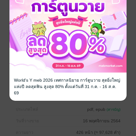
2 การประชุมโต๊ะกลมที่เหล่าวายร้ายมาประชุมกันอย่าง
พร้อมหน้าพร้อมตา
2.5 กองพลที่หกที่น่าสงสัย
3 เครือข่ายความทรงจำคือทะเลแห่งดวงดาว
3.5 ก่อนหน้าศึกตัดสิน
4 สคาร์เลท สเตจ
5 การโคจรของกลุ่มดาว
0 Epilogue
หนังสือแปล
ตลก
แฟนตาซี
Girl love / Yuri
ผจญภัย
World's Y meb 2026 เทศกาลนิยาย การ์ตูนวาย สุดยิ่งใหญ่
แห่งปี ลดสุดฟิน สูงสุด 80% ตั้งแต่วันที่ 31 ก.ค. - 16 ส.ค.
69
ซีรีส์
สารพันปัญหาวุ่นวาย ของยัยแวมไพร์ขี้จุ๊ (ฉบับนิยาย)
ประเภทไฟล์
pdf, epub
(สารบัญ)
วันที่วางขาย
16 พฤศจิกายน 2564
ความยาว
426 หน้า (≈ 97,628 คำ)