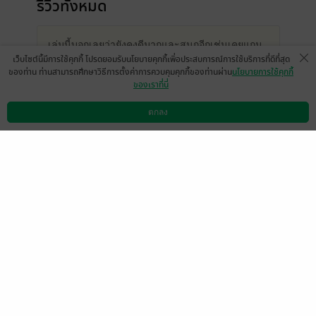
รีวิวทั้งหมด
เล่มนี้บอกเลยว่ายังคงดีมากและสนุกอีกเช่นเคยแถม
เว็บไซต์นี้มีการใช้คุกกี้ โปรดยอมรับนโยบายคุกกี้เพื่อประสบการณ์การใช้บริการที่ดีที่สุด
โคมาริไปตกสาวมาเพิ่มอีกแล้ว😘
ของท่าน ท่านสามารถศึกษาวิธีการตั้งค่าการควบคุมคุกกี้ของท่านผ่าน
นโยบายการใช้คุกกี้
ของเราที่นี่
- Darika Silarod
ตกลง
ดาวน์โหลดแอป
วิธีการใช้งาน
ติดต่อเรา
หน้าที่ 1
อ่านวนรอบที่2ก็ยังไม่เบื่อ❤️❤️
มีแล้ว -
unkozz
0
25 เม.ย. 2566
8:38 น.
สนุกเหมือนเคย
มีแล้ว -
MR. KIWI
0
23 ก.พ. 2566
15:29 น.