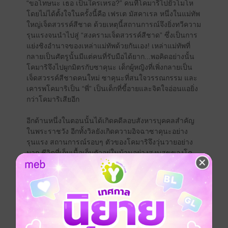
“ขอโทษนะ เธอ เป็นใครเหรอ?” คนที่โคมาริไปยั่วโมโห
โดยไม่ได้ตั้งใจในครั้งนี้คือ เฟรเต มัสคาเรล หนึ่งในแม่ทัพ
ใหญ่เจ็ดสวรรค์สีชาด ด้วยเหตุนี้สถานการณ์จึงยิ่งทวีความ
รุนแรงจนนำไปสู่ “สงครามเจ็ดสวรรค์สีชาด” ซึ่งเป็นการ
แย่งชิงอำนาจของเหล่าแม่ทัพด้วยกันเอง! เหล่าแม่ทัพที่
กลายเป็นศัตรูนั้นมีแต่คนที่รับมือได้ยาก...พอคิดอย่างนั้น
โคมาริจึงไปผูกมิตรกับซาคุนะ เด็กผู้หญิงที่เพิ่งกลายเป็น
เจ็ดสวรรค์สีชาดคนใหม่ ซาคุนะที่สนใจวรรณกรรม และ
เคารพโคมาริเป็น “พี่” เป็นเด็กที่ขี้อายและจิตใจอ่อนแอยิ่ง
กว่าโคมาริเสียอีก
อีกด้านหนึ่งในตอนนั้นได้เกิดคดีลอบสังหารบุคคลสำคัญ
ในพระราชวัง อีกทั้งวิลยังเกิดความอิจฉาซาคุนะอย่าง
รุนแรง สถานการณ์รอบๆ ตัวของโคมาริจึงวุ่นวายอย่าง
มาก ชีวิตที่เก็บเนื้อเก็บตัวอยู่ในบ้านอย่างสงบสุขของโค
มาริจะเป็นอย่างไรต่อไปนะ!?
สารบัญ : สารพันปัญหาวุ่นวาย ของยัยแวมไพร์ขี้จุ๊ เล่ม 2
0 Prologue
1 ซาคุนะ เมมวาร์กับเหล่าเจ็ดสวรรค์สีชาด
1.5 โคมาริหนึ่งในร้อยคน