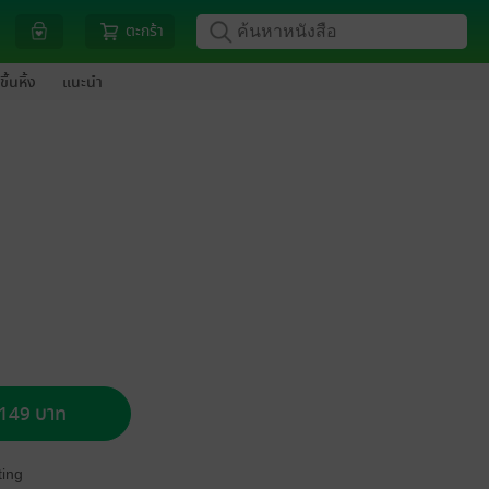
ตะกร้า
ขึ้นหิ้ง
แนะนำ
อ 149 บาท
ing