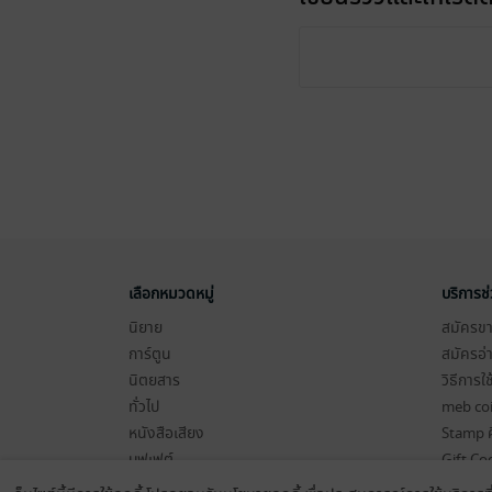
เลือกหมวดหมู่
บริการช
นิยาย
สมัครขาย
การ์ตูน
สมัครอ่
นิตยสาร
วิธีการใ
ทั่วไป
meb co
หนังสือเสียง
Stamp ค
บุฟเฟต์
Gift Co
เงื่อนไข