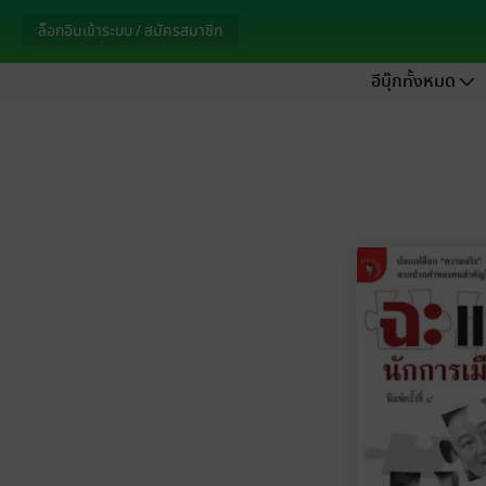
ล็อกอินเข้าระบบ / สมัครสมาชิก
อีบุ๊กทั้งหมด