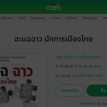
หน้าแรก
ขายดี
ใหม่มาแรง
มาใหม่
โปรโมชัน
ฟรีกระจาย
ฮิต
ฉะแฉฉาว นักการเมืองไทย
โดย
ทีมข่าวการเมืองมติชน
สำนักพิมพ์
สำนักพิมพ์มติชน
หมวดหมู่
การเมือง/รัฐศาสตร์
ทดลองอ่าน
ซื้
No Rat