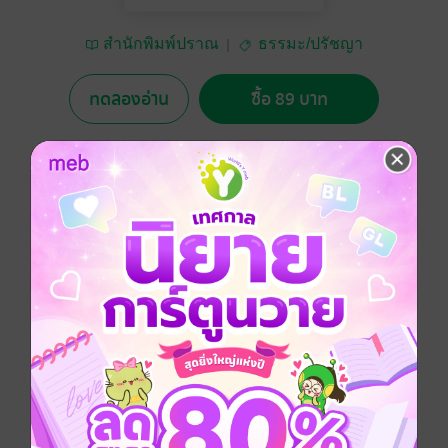
สำนักพิมพ์ปราณ
ธรรมะ/ปรัชญา
ทดลองอ่าน
ซื้อ 89 บาท
5.00
1 Rating
อยากได้
ซื้อเป็นของขวัญ
ติดตาม
แชร์
ความตายเกิดขึ้นง่ายๆ และเป็นสิ่งที่พร้อมจะเกิดขึ้นได้
ตลอดเวลาหลากหลายรูปแบบ ไม่ว่าจะเป็นเพราะโรคภัย
ไข้เจ็บ วัยชรา หรืออุบัติเหตุต่างๆ ที่ไม่มีใครเคยคาดคิดมา
ก่อน และเพราะความตายอยู่ใกล้ตัวเราถึงเพียงนี้ เกิดขึ้น
กับตัวเรารวมถึงคนที่เรารักและรายล้อมรอบตัว หากเรา
ต้องสูญเสียคนที่รักและเมื่อความตายกล้ำกรายมาหาเรา