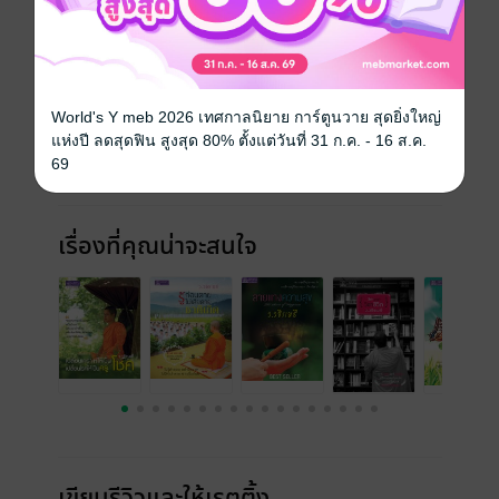
เราพร้อมจะรับมือแล้วหรือยัง
ประเภทไฟล์
pdf
วันที่วางขาย
04 กันยายน 2555
World's Y meb 2026 เทศกาลนิยาย การ์ตูนวาย สุดยิ่งใหญ่
แห่งปี ลดสุดฟิน สูงสุด 80% ตั้งแต่วันที่ 31 ก.ค. - 16 ส.ค.
ความยาว
193 หน้า
69
ราคาปก
100 บาท (ประหยัด 11%)
เรื่องที่คุณน่าจะสนใจ
เขียนรีวิวและให้เรตติ้ง