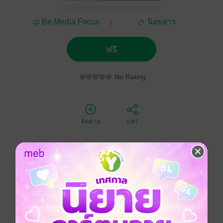
Be Media Focus
นิตยสาร
(Thailand) Co., Ltd.
อุตสาหกรรม
ฟรี
No Rating
ติดตาม
แชร์
Food Focus Thailand magazine is positioned as trade
publication which successfully acts as a forum
between F&B producers and raw materials,
machinery, testing instruments, consultants, and other
related suppliers. This monthly magazine aims to
deliver practical article, timely information, advanced