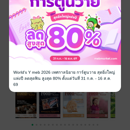
technology and the latest market trends which can be
effectively applied in real commercial to expand the
profitable business to food & beverage producers all
over Thailand.
ประเภทไฟล์
pdf
วันที่วางขาย
01 พฤศจิกายน 2557
ความยาว
94 หน้า
ราคาปก
ฟรี
World's Y meb 2026 เทศกาลนิยาย การ์ตูนวาย สุดยิ่งใหญ่
แห่งปี ลดสุดฟิน สูงสุด 80% ตั้งแต่วันที่ 31 ก.ค. - 16 ส.ค.
ฉบับย้อนหลัง
ดูทั้งหมด
69