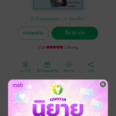
บ้านจอมยุทธ
ท่องเที่ยว
ทดลองอ่าน
ซื้อ 30 บาท
5.00
1 Rating
อยากได้
ซื้อเป็นของขวัญ
ติดตาม
แชร์
ถึงอัมพวา แต่ไม่เห็นหิ่งห้อยสักตัว ทั้งที่นอนอยู่ใต้ต้นลำพู
ถึงค่ายบางกุ้ง แต่ไม่ถึงวัดบางกุ้งทั้งที่อยู่ห่างกันแค่ข้ามฝั่ง
ถนน สายฝนโปรยปรายที่อัมพวา ตลาดน้ำมากมายป้าย
เป็นดอกเห็ด องค์พระปฐมเจดีย์บูรณะยังไม่เสร็จ รองเท้า
ชำรุด ขาดๆ เกินๆ เพลิดเพลินเจริญใจ