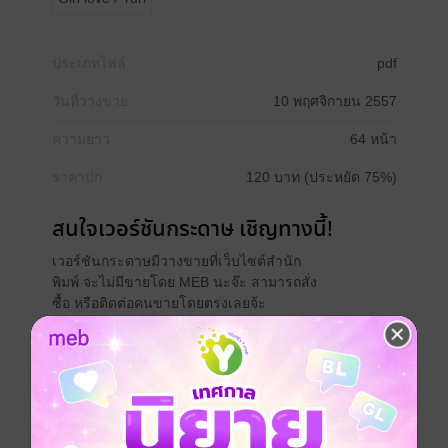
ประเภทไฟล์
pdf
วันที่วางขาย
10 พฤศจิกายน 2557
ความยาว
64 หน้า
ราคาปก
120 บาท (ประหยัด 75%)
สนใจเวอร์ชันกระดาษ เชิญทางนี้!
เวอร์ชันกระดาษมีวางขายที่เว็บไซต์สำนัก
พิมพ์ จะไม่มีขายโดย MEB นะจ๊ะ สามารถสั่ง
ซื้อ หรือติดต่อคนขายโดยตรงเลยจ้ะ
สั่งซื้อโดยตรงกับ สนพ.
เรื่องที่คุณน่าจะสนใจ