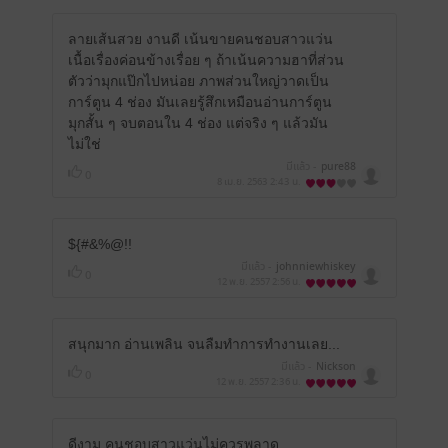
ลายเส้นสวย งานดี เน้นขายคนชอบสาวแว่น
เนื้อเรื่องค่อนข้างเรื่อย ๆ ถ้าเน้นความฮาที่ส่วน
ตัวว่ามุกแป๊กไปหน่อย ภาพส่วนใหญ่วาดเป็น
การ์ตูน 4 ช่อง มันเลยรู้สึกเหมือนอ่านการ์ตูน
มุกสั้น ๆ จบตอนใน 4 ช่อง แต่จริง ๆ แล้วมัน
ไม่ใช่
มีแล้ว -
pure88
0
8 เม.ย. 2563
2:43 น.
${#&%@!!
มีแล้ว -
johnniewhiskey
0
12 พ.ย. 2557
2:56 น.
สนุกมาก อ่านเพลิน จนลืมทำการทำงานเลย...
มีแล้ว -
Nickson
0
12 พ.ย. 2557
2:36 น.
ดีงาม คนชอบสาวแว่นไม่ควรพลาด