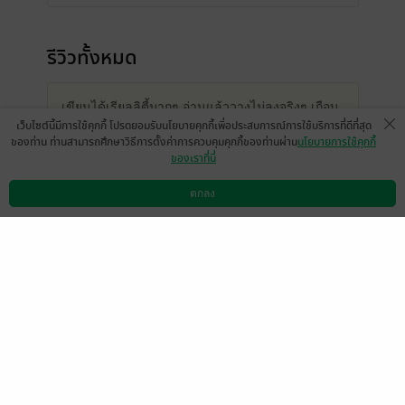
รีวิวทั้งหมด
เขียนได้เรียลลิตี้มากๆ อ่านแล้ววางไม่ลงจริงๆ เกือบ
เว็บไซต์นี้มีการใช้คุกกี้ โปรดยอมรับนโยบายคุกกี้เพื่อประสบการณ์การใช้บริการที่ดีที่สุด
นึกว่าไรท์อยู่ในวงการซุ้มมือปืนเลยนะเนี่ย มันเรียล
ของท่าน ท่านสามารถศึกษาวิธีการตั้งค่าการควบคุมคุกกี้ของท่านผ่าน
นโยบายการใช้คุกกี้
และมันส์มากกก ชอบเจ้าเพชรเด็กนรกเวลาประชัน
ของเราที่นี่
กึ๋นกะพี่เกรียงมั่กๆ ฉลาดเท่าทันกับเฮียแกจริงๆ
(ฮา...)
ตกลง
ดาวน์โหลดแอป
วิธีการใช้งาน
ติดต่อเรา
- An@zeit
หน้าที่ 1
สนุกมากค่ะ ไม่ผิดหวัง สำหรับคนชอบแนวบู๊
ผจญภัย แอคชั่น เราดองเรื่องนี้ไว้หลายปีมาก
เห็นมานาน แต่ไม่ได้ซื้ออ่านซะที เพราไปทำ