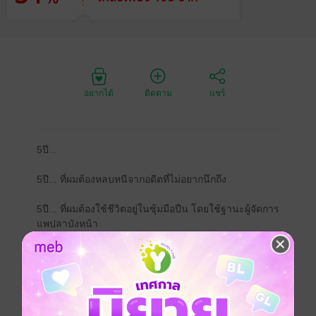
อยากได้
ติดตาม
แชร์
5ปี...
5ปี... ที่ผมต้องหลบหนีจากอดีตที่ไม่อยากนึกถึง
5ปี... ที่ผมต้องใช้ชีวิตอยู่ในซุ้มมือปืน โดยใช้ฐานะผู้จัดการ
แพปลาบังหน้า
5ปี... ที่ผมสร้างชื่อเสียงในฐานะมือปืนอันดับหนึ่งของซุ้ม
5ปี... ที่ผมคิดว่าคงหนีพ้นจากเรื่องคราวนั้นแล้ว
แต่ทว่า... 5ปีที่ผมพยายามผ่านมันมาด้วยความลำบากยาก