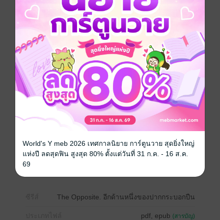
เย็น กลับจบลง ที่ร้านอาหารตามสั่งร้านหนึ่ง...
“ ผัดกะเพราหมูจานนึง ไข่ดาวสองฟองสุกๆ นะ ”
คนที่ผัดกะเพราจานนั้นให้ผมยังเด็ก อายุไม่น่าเกินสามสิบ
ทำอาหารคล่องแคล่ว แถมรสมือดียิ่งกว่าเชฟใหญ่จากบาง
โรงแรม ทว่า... มันกลับมีอีกโฉมหน้าซ่อนไว้
“ ชื่อรหัสผมคือเพชรเพทาย หมายเลขประจำตัว 8813 นาย
สั่งให้ผมมารับพี่ พี่ไกรวุฒิ ”
ผมอยากจะกู่ตะโกนให้ลั่นฟ้า แต่คงดังแค่ในห้อง
“ กูไม่ไปโว้ย!!!!!!!!!!!!!!!!!!!!!!!!!!!!!!!!!!!!!!! ”
World's Y meb 2026 เทศกาลนิยาย การ์ตูนวาย สุดยิ่งใหญ่
แห่งปี ลดสุดฟิน สูงสุด 80% ตั้งแต่วันที่ 31 ก.ค. - 16 ส.ค.
69
Boy love / Yaoi
ซีรีส์
The Opposite. อีกด้านหนึ่งของปากกระบอกปืน
ประเภทไฟล์
pdf, epub
(สารบัญ)